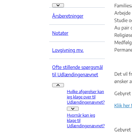
Familie
Praksis - Flere links
Arbejde
Årsberetninger
Studie o
Au pair 
Notater
Religiøs
Medfølg
Permanen
Lovgivning mv.
Ofte stillende spørgsmål
Det vil 
til Udlændingenævnet
ønsker a
Ofte stillende spørgsmål til Udlændingenævn
Hvilke afgørelser kan
Gebyret 
jeg klage over til
Udlændingenævnet?
Klik her
Hvilke afgørelser kan jeg klage ov
Hvornår kan jeg
klage til
Udlændingenævnet?
Gebyret 