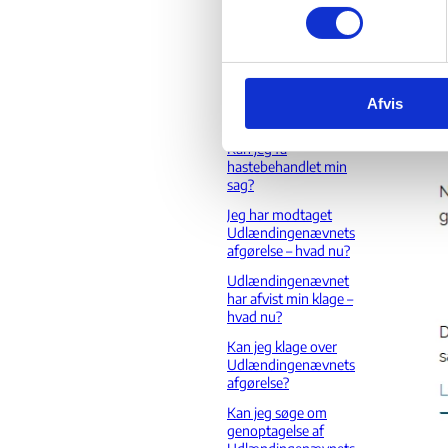
Klik her
m
udrejsefrist?
t
Hvordan kontakter
y
jeg
Hvord
k
Udlændingenævnet
under klagesagens
Afvis
k
Du skal 
behandling?
e
Kan jeg få
v
hastebehandlet min
a
sag?
l
Jeg har modtaget
g
Udlændingenævnets
afgørelse – hvad nu?
Udlændingenævnet
har afvist min klage –
hvad nu?
Kan jeg klage over
Udlændingenævnets
afgørelse?
Kan jeg søge om
genoptagelse af