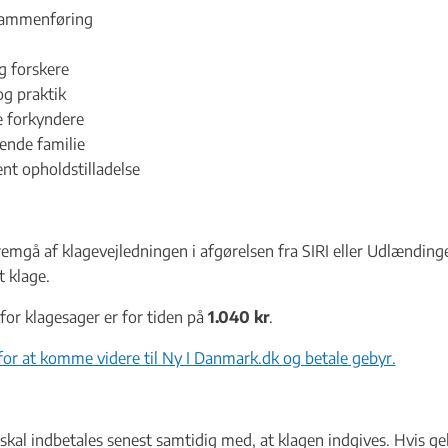
sammenføring
g forskere
og praktik
e forkyndere
ende familie
t opholdstilladelse
fremgå af klagevejledningen i afgørelsen fra SIRI eller Udlænding
t klage.
et - Flere links
for klagesager er for tiden på
1.040 kr
.
 for at komme videre til Ny I Danmark.dk og betale gebyr.
er til Udlændingenævnet? - Flere links
skal indbetales senest samtidig med, at klagen indgives. Hvis geby