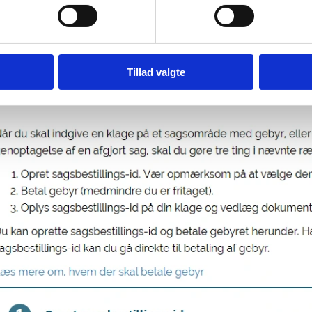
 for et eksempel på en korrekt kvittering
an betaler jeg gebyret?
Tillad valgte
oprette et sagsbestilling-id og betale gebyret via nyidanmark.dk