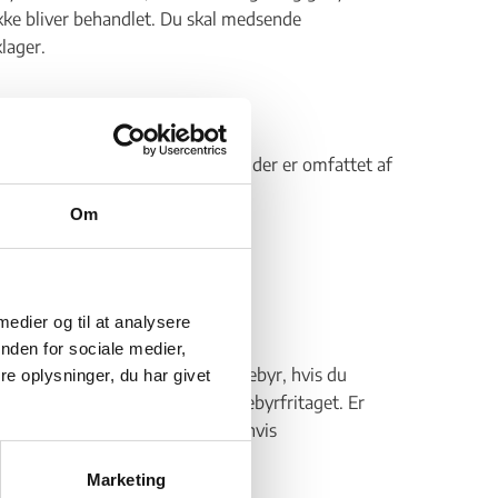
n ikke bliver behandlet. Du skal medsende
klager.
relser om:Tyrkiske statsborgere, der er omfattet af
Om
 medier og til at analysere
nden for sociale medier,
estyrelsen, om der skal betales gebyr, hvis du
e oplysninger, du har givet
age stilling til, om klagen er gebyrfritaget. Er
r. Det samme gør sig gældende, hvis
Marketing