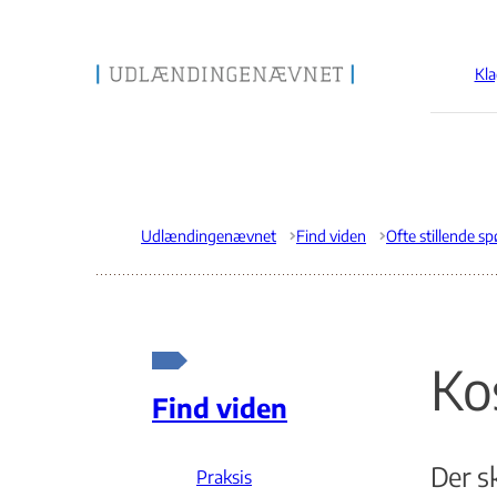
Kla
Gå til forsiden
Udlændingenævnet
Find viden
Ko
Find viden
Der s
Praksis