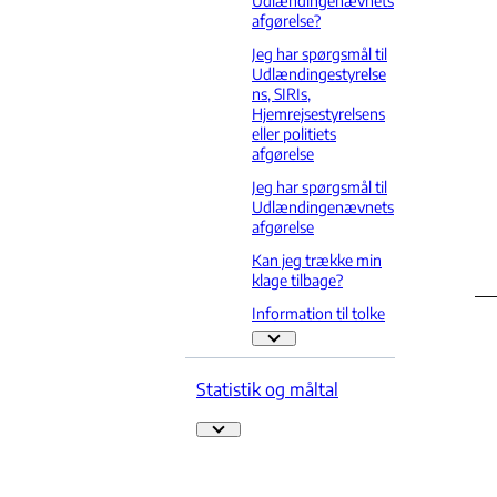
Udlændingenævnets
afgørelse?
Jeg har spørgsmål til
Udlændingestyrelse
ns, SIRIs,
Hjemrejsestyrelsens
eller politiets
afgørelse
Jeg har spørgsmål til
Udlændingenævnets
afgørelse
Kan jeg trække min
klage tilbage?
Information til tolke
Information til tolke - Flere links
Statistik og måltal
Statistik og måltal - Flere links