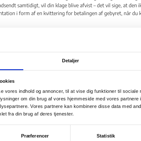
ndsendt samtidigt, vil din klage blive afvist – det vil sige, at de
ation i form af en kvittering for betalingen af gebyret, når du 
r skal der ikke betales gebyr for at klage
ager skal der ikke betales gebyr for. Det gælder eksempelvis afgø
ingsaftalen mellem EU og Tyrkiet
Detaljer
ret efter EU-opholdsbekendtgørelsen
ager
ookies
se vores indhold og annoncer, til at vise dig funktioner til sociale
 internationale forpligtelser
oplysninger om din brug af vores hjemmeside med vores partnere i
fremgå af klagevejledningen i afgørelsen fra SIRI eller Udlænding
ysepartnere. Vores partnere kan kombinere disse data med andr
t klage. Udlændingenævnet vil konkret ved modtagelse af klagen t
et fra din brug af deres tjenester.
lfældet, vil Udlændingenævnet tilbagebetale det indbetalte geby
genævnet giver dig medhold i din klagesag.
Præferencer
Statistik