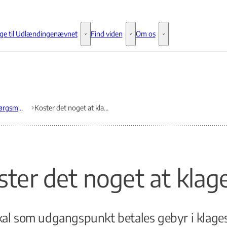
ge til Udlændingenævnet
Find viden
Om os
Klage til Udlændingenævnet - Flere links
Find viden - Flere links
Om os - Flere links
Ofte stillende spørgsmål til Udlændingenævnet
Koster det noget at klage?
ster det noget at klag
kal som udgangspunkt betales gebyr i klage