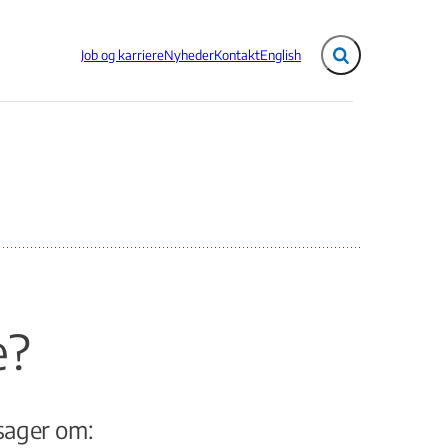
Job og karriere
Nyheder
Kontakt
English
Fold søgefelt ud
e?
sager om: