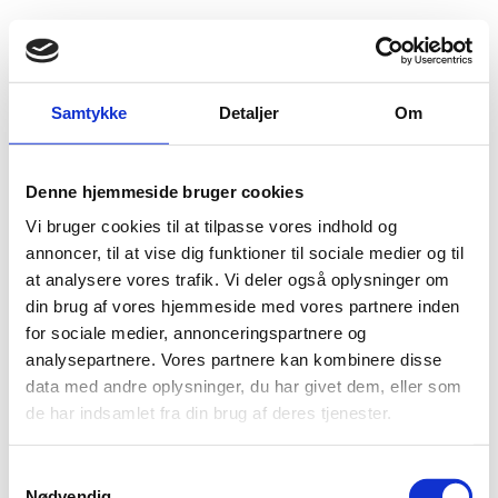
Fold søgefelt ud
Menu
Gå til forsiden
Udlændingenævnet
Job og karriere
Samtykke
Detaljer
Om
Job og karriere
Denne hjemmeside bruger cookies
Vi bruger cookies til at tilpasse vores indhold og
Læs mere om job og karriere i Hjemrejsestyrelsen, som
Udlændingenævnet henhører under,
her
.
annoncer, til at vise dig funktioner til sociale medier og til
at analysere vores trafik. Vi deler også oplysninger om
din brug af vores hjemmeside med vores partnere inden
Senest opdateret: 19-01-2022
for sociale medier, annonceringspartnere og
Udgiver: Udlændingenævnet
analysepartnere. Vores partnere kan kombinere disse
data med andre oplysninger, du har givet dem, eller som
de har indsamlet fra din brug af deres tjenester.
S
Nødvendig