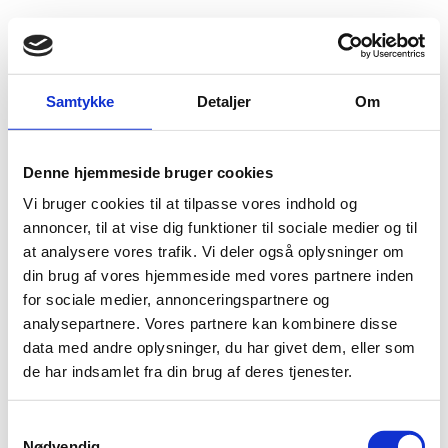
Fold søgefelt ud
Menu
Gå til forsiden
Udlændingenævnet
Klage til Udlændingenævnet
Samtykke
Detaljer
Om
Behandling af personoplysninger
Denne hjemmeside bruger cookies
Behandling af personoplysninger
Vi bruger cookies til at tilpasse vores indhold og
annoncer, til at vise dig funktioner til sociale medier og til
I forbindelse med udførelsen af Udlændingenævnets opgaver behandler
nævnet oplysninger om enkeltpersoner (personoplysninger). Behandlingen af
at analysere vores trafik. Vi deler også oplysninger om
personoplysninger sker efter reglerne i databeskyttelsesforordningen (GDPR)
din brug af vores hjemmeside med vores partnere inden
og databeskyttelsesloven.
for sociale medier, annonceringspartnere og
Du kan læse nærmere om dine rettigheder her:
Orientering efter
analysepartnere. Vores partnere kan kombinere disse
databeskyttelsesforordningen om behandling af oplysninger
data med andre oplysninger, du har givet dem, eller som
de har indsamlet fra din brug af deres tjenester.
Du kan læse om behandlingen af dine personoplysninger i Udlændinge- og
Integrationsministeriets departement her:
Behandling af dine
personoplysninger i Udlændinge og Integrationsministeriets departement
S
Nødvendig