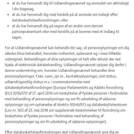
at du har henvendt dig til Udlændingenævnet og anmodet om aktindsigt
i din klagesag,
at du har henvendt dig med henblik på at anmode om indsigt efter
databeskyttelsesforordningen, eller
at du har henvendt dig på vegne af en anden som dennes
partsrepræsentant eller med henblik på at komme med et indlæg til
sagen.
For at Udlændingenævnet kan behandle din sag, vil personoplysninger om dig
således blive behandlet, herunder indhentet, opbevaret og i visse tilfælde
videregivet. Behandlingen af dine oplysninger vil helt eller delvist ske ved
hjælp af elektronisk databehandling. Udlændingenævnet oplyser dig derfor i
denne underretning om, hvordan Udlændingenævnet behandler dine
personoplysninger, f.eks. navn, cpr.nr., kontaktoplysninger, civil status,
udlændingeretlig status m.v. i overensstemmelse med
databeskyttelsesforordningen (Europa-Parlamentets og Rådets forordning
(EU) 2016/679 af 27. april 2016 om beskyttelse af fysiske personer i forbindelse
med behandling af personoplysninger og om fri udveksling af sådanne
oplysninger og om ophævelse af direktiv 95/46/EF) og databeskyttelsesloven
(Lov nr. 502 af 23. maj 2018 om supplerende bestemmelser til forordning om
beskyttelse af fysiske personer i forbindelse med behandling af
personoplysninger og om fri udveksling af sådanne oplysninger).
Efter databeskyttelsesforordningen skal Udlændingenævnet give dig en