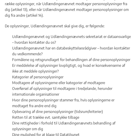
række oplysninger, når Udlændingenævnet modtager personoplysninger fra
dig (artikel 13), eller når Udlændingenævnet modtager personoplysninger om
dig fra andre (artikel 14).
De oplysninger, Udlændingenævnet skal give dig, er følgende:
Udlændingenævnet og Udlændingenævnets sekretariat er dataansvarlige
– hvordan kontakter du os?
Udlændingenævnet har en databeskyttelsesrådgiver – hvordan kontakter
du vedkommende?
Formålene og retsgrundlaget for behandlingen af dine personoplysninger
Er meddelelse af oplysninger lovpligtigt, og hvad er konsekvenserne af
ikke at meddele oplysninger?
Kategorier af personoplysninger
Modtagere af oplysningerne eller kategorier af modtagere
Overførsel af oplysninger til modtagere i tredjelande, herunder
internationale organisationer
Hvor dine personoplysninger stammer fra, hvis oplysningerne er
modtaget fra andre end dig
Opbevaring af dine personoplysninger (tidsrum/kriterier)
Retten til at trække evt. samtykke tilbage
Dine rettigheder i forhold til Udlændingenævnets behandling af
oplysninger om dig
Dine mulighed for at klage til Datatilsynet