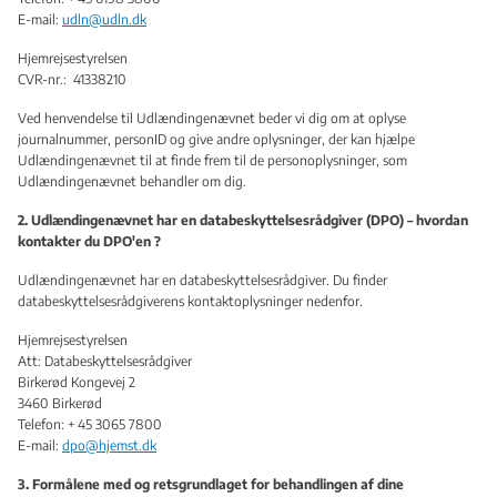
E-mail:
udln@udln.dk
Hjemrejsestyrelsen
CVR-nr.: 41338210
Ved henvendelse til Udlændingenævnet beder vi dig om at oplyse
journalnummer, personID og give andre oplysninger, der kan hjælpe
Udlændingenævnet til at finde frem til de personoplysninger, som
Udlændingenævnet behandler om dig.
2. Udlændingenævnet har en databeskyttelsesrådgiver (DPO) – hvordan
kontakter du DPO'en ?
Udlændingenævnet har en databeskyttelsesrådgiver. Du finder
databeskyttelsesrådgiverens kontaktoplysninger nedenfor.
Hjemrejsestyrelsen
Att: Databeskyttelsesrådgiver
Birkerød Kongevej 2
3460 Birkerød
Telefon: + 45 3065 7800
E-mail:
dpo@hjemst.dk
3. Formålene med og retsgrundlaget for behandlingen af dine