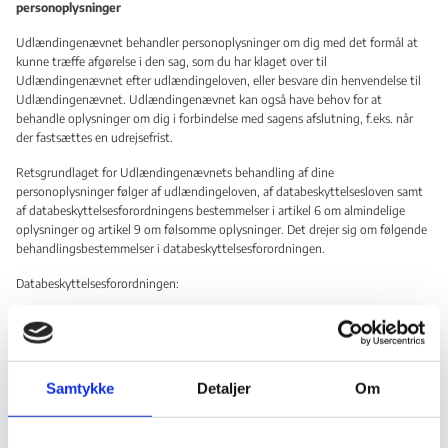
personoplysninger
Udlændingenævnet behandler personoplysninger om dig med det formål at
kunne træffe afgørelse i den sag, som du har klaget over til
Udlændingenævnet efter udlændingeloven, eller besvare din henvendelse til
Udlændingenævnet. Udlændingenævnet kan også have behov for at
behandle oplysninger om dig i forbindelse med sagens afslutning, f.eks. når
der fastsættes en udrejsefrist.
Retsgrundlaget for Udlændingenævnets behandling af dine
personoplysninger følger af udlændingeloven, af databeskyttelsesloven samt
af databeskyttelsesforordningens bestemmelser i artikel 6 om almindelige
oplysninger og artikel 9 om følsomme oplysninger. Det drejer sig om følgende
behandlingsbestemmelser i databeskyttelsesforordningen.
Databeskyttelsesforordningen:
Artikel 6, stk. 1, litra a (samtykke)
Artikel 6, stk. 1, litra c (retlig forpligtelse)
Artikel 6, stk. 1, litra e (myndighedsudøvelse)
Artikel 9, stk. 2, litra a (samtykke)
Samtykke
Detaljer
Om
Artikel 9, stk. 2, litra e (oplysninger offentliggjort af den registrerede)
Artikel 9, stk. 2, litra f (retskrav)
Artikel 9, stk. 2, litra g (væsentlige samfundsinteresser)