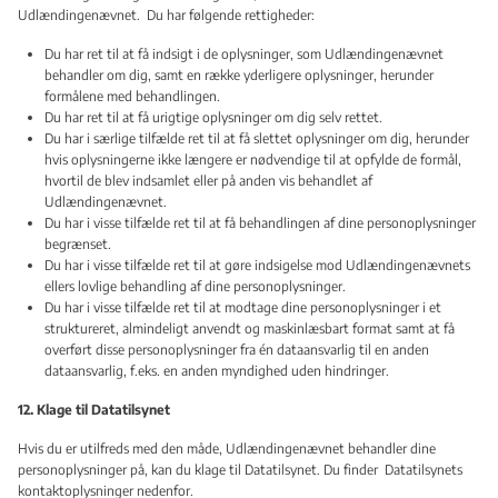
Udlændingenævnet. Du har følgende rettigheder:
Du har ret til at få indsigt i de oplysninger, som Udlændingenævnet
behandler om dig, samt en række yderligere oplysninger, herunder
formålene med behandlingen.
Du har ret til at få urigtige oplysninger om dig selv rettet.
Du har i særlige tilfælde ret til at få slettet oplysninger om dig, herunder
hvis oplysningerne ikke længere er nødvendige til at opfylde de formål,
hvortil de blev indsamlet eller på anden vis behandlet af
Udlændingenævnet.
Du har i visse tilfælde ret til at få behandlingen af dine personoplysninger
begrænset.
Du har i visse tilfælde ret til at gøre indsigelse mod Udlændingenævnets
ellers lovlige behandling af dine personoplysninger.
Du har i visse tilfælde ret til at modtage dine personoplysninger i et
struktureret, almindeligt anvendt og maskinlæsbart format samt at få
overført disse personoplysninger fra én dataansvarlig til en anden
dataansvarlig, f.eks. en anden myndighed uden hindringer.
12. Klage til Datatilsynet
Hvis du er utilfreds med den måde, Udlændingenævnet behandler dine
personoplysninger på, kan du klage til Datatilsynet. Du finder Datatilsynets
kontaktoplysninger nedenfor.