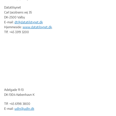
Datatilsynet
Carl Jacobsens vej 35
DK-2500 Valby
E-mail:
dt@datatilstynet.dk
Hjemmeside:
www.datatilsynet.dk
.
Tlf. +45 3319 3200
Adelgade 11-13
DK-1304 København K
Tlf: +45
6198 3800
E-mail:
udln@udln.dk