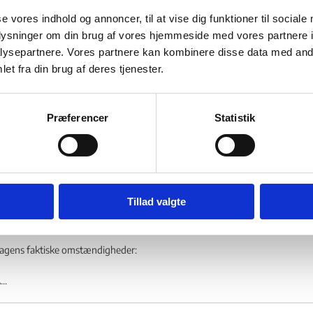
dlændingenævnet ændrede den 30. marts 2026 Udlændingestyrelsens afgør
se vores indhold og annoncer, til at vise dig funktioner til sociale
edrørende en statsborger fra Sudan.
oplysninger om din brug af vores hjemmeside med vores partnere i
ysepartnere. Vores partnere kan kombinere disse data med andr
agens faktiske omstændigheder:
et fra din brug af deres tjenester.
ns...
Præferencer
Statistik
Tidsubegrænset opholdstilladelse – Unge m
uddannelse eller beskæftigelse – Tilrettel
19.03.2026
Ukraine
Omgørelse
Tillad valgte
dlændingenævnet ændrede den 19. marts 2026 Udlændingestyrelsens afgør
edrørende en statsborger fra Ukraine.
subegrænset opholdstilladelse - Flere links
agens faktiske omstændigheder:
...