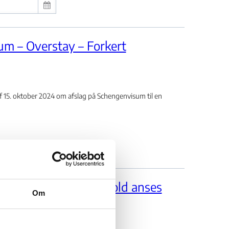
um – Overstay – Forkert
15. oktober 2024 om afslag på Schengenvisum til en
skravet – Svig – Ophold anses
Om
 om svig