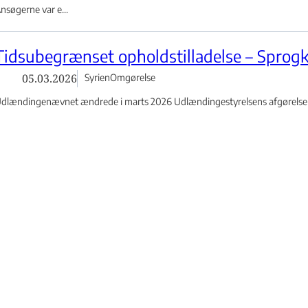
nsøgerne var e...
Tidsubegrænset opholdstilladelse – Sprogk
05.03.2026
Syrien
Omgørelse
dlændingenævnet ændrede i marts 2026 Udlændingestyrelsens afgørelse o
agens faktiske omstændigheder:
dlændingestyrelsen meddelte i septe...
Familiesammenføring – Ægtefællesammenfør
Dispensation fra integrationsbetingelserne
væsentlig nedsat erhvervsevne samt behov
grundet FN’s Handicapkonvention
27.02.2026
Kosovo
Hjemvisning