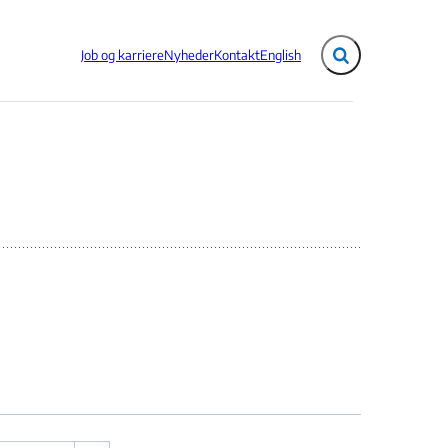
Job og karriere
Nyheder
Kontakt
English
Fold søgefelt ud