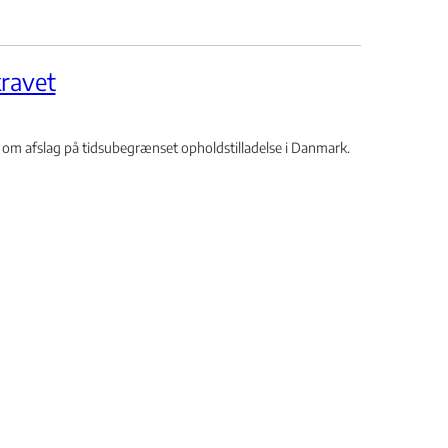
ravet
m afslag på tidsubegrænset opholdstilladelse i Danmark.
ing – Integrationskravet –
 for referencen som følge af
 for yderligere sagsoplysning