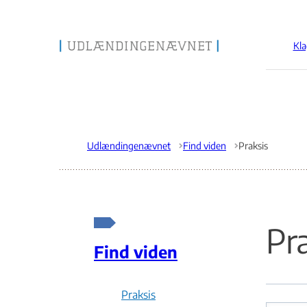
Kla
Gå til forsiden
Udlændingenævnet
Find viden
Praksis
Pr
Find viden
Praksis