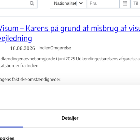
Nationalitet
Visum – Karens på grund af misbrug af vis
vejledning
g ved indrejse - Flere links
16.06.2026
Indien
Omgørelse
dlændingenævnet omgjorde i juni 2025 Udlændingestyrelsens afgørelse af 
 eller klage - Flere links
tatsborger fra Indien.
agens faktiske omstændigheder:
yrkiet - Flere links
nsøgeren, der...
Tidsubegrænset opholdstilladelse - Ophold
Detaljer
ikke som ulovligt på baggrund af mistanke
30.03.2026
Sudan
Omgørelse
ookies