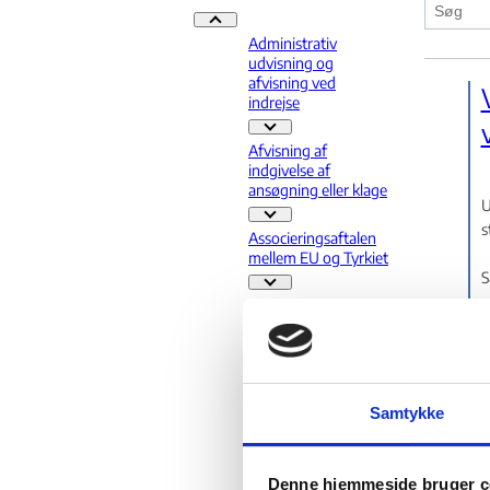
Praksis - Flere links
Administrativ
udvisning og
afvisning ved
indrejse
Administrativ udvisning og afvisnin
Afvisning af
indgivelse af
ansøgning eller klage
U
Afvisning af indgivelse af ansøgning
s
Associeringsaftalen
mellem EU og Tyrkiet
S
Associeringsaftalen mellem EU og T
Bortfald
A
Bortfald - Flere links
Erhverv
Erhverv - Flere links
EU
Samtykke
EU - Flere links
Familiesammenførin
g
Denne hjemmeside bruger c