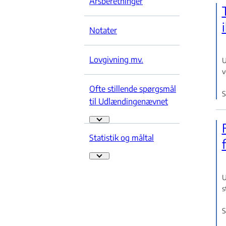
Årsberetninger
Notater
Lovgivning mv.
U
v
Ofte stillende spørgsmål
S
til Udlændingenævnet
Ofte stillende spørgsmål til Udlændingenævn
Statistik og måltal
Statistik og måltal - Flere links
U
s
S