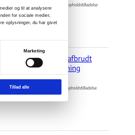
else om afslag på tidsubegrænset opholdstilladelse
 medier og til at analysere
nden for sociale medier,
e oplysninger, du har givet
Marketing
ellem 18 og 19 år – Uafbrudt
agt forløb under udredning
Tillad alle
else om afslag på tidsubegrænset opholdstilladelse