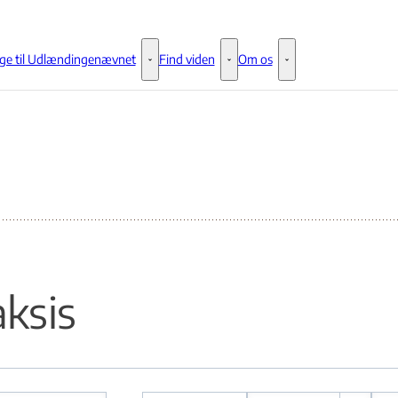
ge til Udlændingenævnet
Find viden
Om os
Klage til Udlændingenævnet - Flere links
Find viden - Flere links
Om os - Flere links
aksis