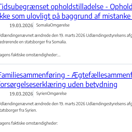
Tidsubegrænset opholdstilladelse - Ophold
ikke som ulovligt på baggrund af mistanke
19.03.2026
Somalia
Omgørelse
dlændingenævnet ændrede den 19. marts 2026 Udlændingestyrelsens afgør
edrørende en statsborger fra Somalia.
agens faktiske omstændigheder:...
et - Flere links
Familiesammenføring - Ægtefællesammenf
forsørgelseserklæring uden betydning
19.03.2026
Syrien
Omgørelse
dlændingenævnet ændrede den 19. marts 2026 Udlændingestyrelsens afgø
tatsborger fra Syrien.
agens faktiske omstændigheder: