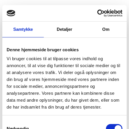
Fold søgefelt ud
Menu
Gå til forsiden
Udlændingenævnet
Find viden
Praksis
Visum
Samtykke
Detaljer
Om
Visum
Denne hjemmeside bruger cookies
Vi bruger cookies til at tilpasse vores indhold og
Efter gældende dansk praksis er visumpligtige lande inddelt i 5 hovedgrupper
annoncer, til at vise dig funktioner til sociale medier og til
(HG), hvor myndighederne altid vurderer risikoen for ulovligt ophold eller
indvandring. Ansøgere i HG 1 har lettest ved at få visum, mens ansøgere i HG 5
at analysere vores trafik. Vi deler også oplysninger om
som udgangspunkt kun gives visum, hvis der foreligger helt ekstraordinære
din brug af vores hjemmeside med vores partnere inden
omstændigheder. Uanset hovedgruppe, bliver hver ansøgning altid vurderet
for sociale medier, annonceringspartnere og
konkret og individuelt.
analysepartnere. Vores partnere kan kombinere disse
data med andre oplysninger, du har givet dem, eller som
de har indsamlet fra din brug af deres tjenester.
Nationalitet
S
Nødvendig