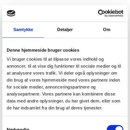
Fold søgefelt ud
Menu
Gå til forsiden
Udlændingenævnet
Find viden
Praksis
Samtykke
Detaljer
Om
Administrativ udvisning og afvisning ved indrejse
Denne hjemmeside bruger cookies
Administrativ udvisning og afvisning ved indrejse
Vi bruger cookies til at tilpasse vores indhold og
annoncer, til at vise dig funktioner til sociale medier og til
Administrativ udvisning indebærer, at en udlænding, som ikke har haft lovligt
ophold i Danmark i mere end de seneste 6 måneder, skal forlade landet. Som
at analysere vores trafik. Vi deler også oplysninger om
udgangspunkt meddeles samtidig et indrejseforbud i 2 år. Afgørelsen træffes
din brug af vores hjemmeside med vores partnere inden
af udlændingemyndighederne ved bl.a. ulovligt ophold, mindre kriminalitet
for sociale medier, annonceringspartnere og
eller ulovligt arbejde.
analysepartnere. Vores partnere kan kombinere disse
data med andre oplysninger, du har givet dem, eller som
de har indsamlet fra din brug af deres tjenester.
Nationalitet
S
Nødvendig