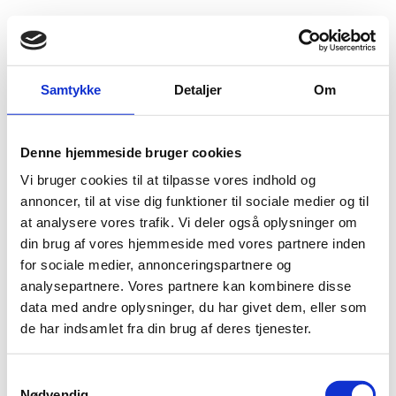
Fold søgefelt ud
Menu
Gå til forsiden
Udlændingenævnet
Find viden
Praksis
Særlov
Samtykke
Detaljer
Om
Særlov
Denne hjemmeside bruger cookies
Vi bruger cookies til at tilpasse vores indhold og
For visse personer er det muligt at opnå en opholdstilladelse efter en særlov. I
annoncer, til at vise dig funktioner til sociale medier og til
Danmark har der i nyere tid været en særlov for personer, der har bistået de
danske myndigheder i Afghanistan mv. og personer, der er fordrevet fra
at analysere vores trafik. Vi deler også oplysninger om
Ukraine.
din brug af vores hjemmeside med vores partnere inden
for sociale medier, annonceringspartnere og
analysepartnere. Vores partnere kan kombinere disse
data med andre oplysninger, du har givet dem, eller som
de har indsamlet fra din brug af deres tjenester.
Nationalitet
S
Nødvendig