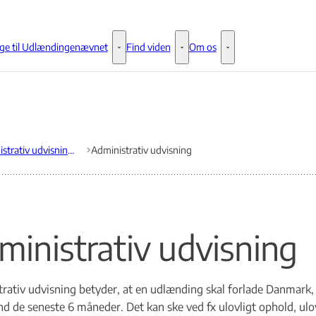
ge til Udlændingenævnet
Find viden
Om os
Klage til Udlændingenævnet - Flere links
Find viden - Flere links
Om os - Flere links
Administrativ udvisning og afvisning ved indrejse
Administrativ udvisning
ministrativ udvisning
rativ udvisning betyder, at en udlænding skal forlade Danmark, 
nd de seneste 6 måneder. Det kan ske ved fx ulovligt ophold, ulov