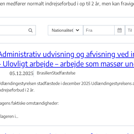
en medfører normalt indrejseforbud i op til 2 år, men kan fraviges
Nationalitet
g ved indrejse - Flere links
Administrativ udvisning og afvisning ved i
lere links
– Ulovligt arbejde – arbejde som massør un
05.12.2025
Brasilien
Stadfæstelse
dlændingestyrelsen stadfæstede i december 2025 Udlændingestyrelsens afg
ndrejseforbud i 2 år.
agens faktiske omstændigheder:
lageren i...