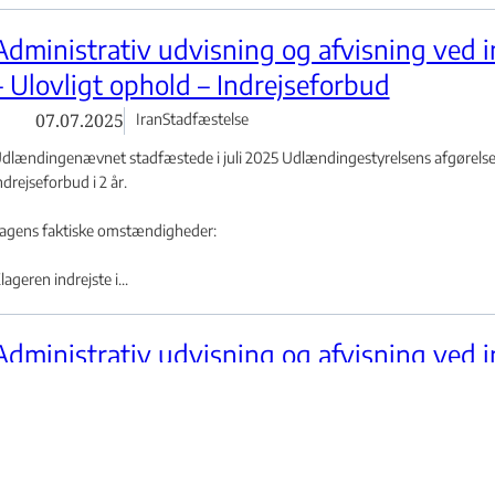
Administrativ udvisning og afvisning ved i
– Ulovligt ophold – Indrejseforbud
07.07.2025
Iran
Stadfæstelse
dlændingenævnet stadfæstede i juli 2025 Udlændingestyrelsens afgørelse 
ndrejseforbud i 2 år.
agens faktiske omstændigheder:
lageren indrejste i...
Administrativ udvisning og afvisning ved i
– Ulovligt arbejde – rengøring i trappeopg
30.06.2025
Nigeria
Stadfæstelse
dlændingenævnet fastholdt i juni 2025 Udlændingestyrelsens afgørelse om
ndrejseforbud i 2 år.