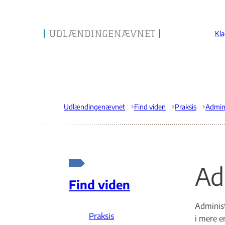
Kla
Gå til forsiden
Udlændingenævnet
Find viden
Praksis
Ad
Find viden
Administ
Praksis
i mere e