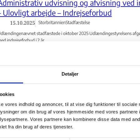
Administrativ udvisning og afvisning ved i
– Ulovligt arbejde – Indrejseforbud
15.10.2025
Storbritannien
Stadfæstelse
dlændingenævnet stadfæstede i oktober 2025 Udlændingestyrelsens afgøre
ed indrejseforbud i 2 år
agens faktiske omstændigheder:
lageren b...
Detaljer
Administrativ udvisning og afvisning ved i
ookies
–- Ulovligt arbejde – Inddragelse af visum
se vores indhold og annoncer, til at vise dig funktioner til sociale
04.09.2025
Rusland
Stadfæstelse
oplysninger om din brug af vores hjemmeside med vores partnere i
 eller klage - Flere links
ysepartnere. Vores partnere kan kombinere disse data med andr
dlændingenævnet stadfæstede i september 2025 Udlændingestyrelsens afg
nddragelse af Schengenvisum
et fra din brug af deres tjenester.
yrkiet - Flere links