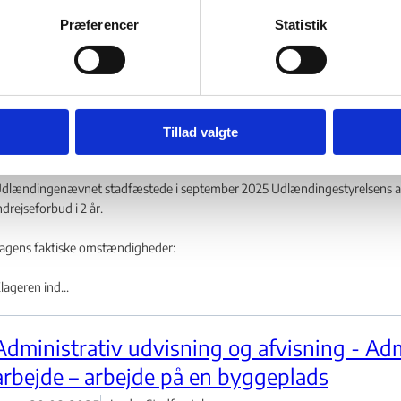
agens faktiske omstændigheder:
Præferencer
Statistik
lageren b...
Administrativ udvisning og afvisning ved i
– Ulovligt ophold
Tillad valgte
01.09.2025
Indien
Stadfæstelse
dlændingenævnet stadfæstede i september 2025 Udlændingestyrelsens afgø
ndrejseforbud i 2 år.
agens faktiske omstændigheder:
lageren ind...
Administrativ udvisning og afvisning - Adm
arbejde – arbejde på en byggeplads