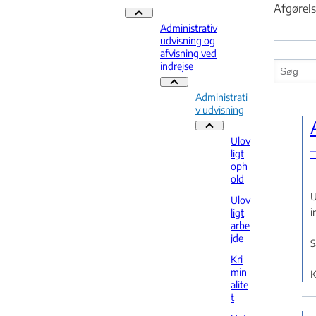
Afgørels
Praksis - Flere links
Administrativ
udvisning og
afvisning ved
indrejse
Administrativ udvisning og afvisnin
Administrati
v udvisning
Administrativ udvisning - F
Ulov
ligt
oph
old
U
Ulov
i
ligt
arbe
jde
S
Kri
min
K
alite
t