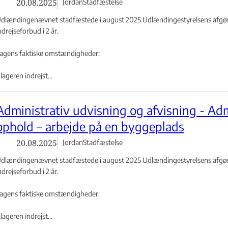
20.08.2025
Jordan
Stadfæstelse
dlændingenævnet stadfæstede i august 2025 Udlændingestyrelsens afgøre
subegrænset opholdstilladelse - Flere links
ndrejseforbud i 2 år.
agens faktiske omstændigheder:
lageren indrejst...
Administrativ udvisning og afvisning - Adm
ophold – arbejde på en byggeplads
20.08.2025
Jordan
Stadfæstelse
dlændingenævnet stadfæstede i august 2025 Udlændingestyrelsens afgøre
ndrejseforbud i 2 år.
agens faktiske omstændigheder:
et - Flere links
lageren indrejst...