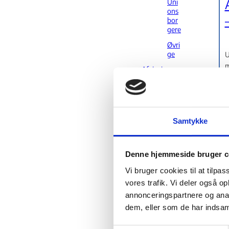
Uni
ons
bor
gere
Øvri
ge
U
m
Afvisning
ved indrejse
S
Klage over
politiets
K
administrati
Samtykke
ve
foranstaltnin
ger
Denne hjemmeside bruger c
Afvisning af
indgivelse af
Vi bruger cookies til at tilpas
ansøgning eller klage
vores trafik. Vi deler også 
Afvisning af indgivelse af ansøgning
annonceringspartnere og anal
U
Associeringsaftalen
mellem EU og Tyrkiet
i
dem, eller som de har indsaml
Associeringsaftalen mellem EU og T
Bortfald