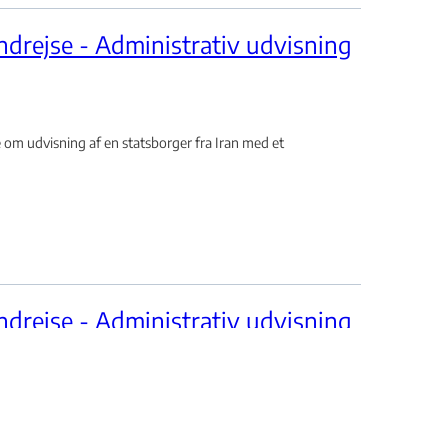
ndrejse - Administrativ udvisning
om udvisning af en statsborger fra Iran med et
ndrejse - Administrativ udvisning
ang
 udvisning af en statsborger fra Nigeria med