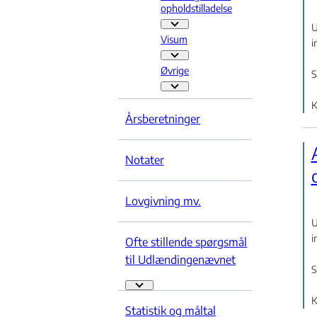
opholdstilladelse
U
Tid
Visum
i
Visum - Flere links
Øvrige
S
Øvrige - Flere links
K
Årsberetninger
Notater
Lovgivning mv.
U
i
Ofte stillende spørgsmål
til Udlændingenævnet
S
Ofte stillende spørgsmål til Udlændingenævn
K
Statistik og måltal