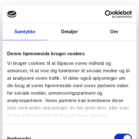
Fold søgefelt ud
Menu
Gå til forsiden
Udlændingenævnet
Find viden
Praksis
Visum
Samtykke
Detaljer
Om
Karens på grund af misbrug af visum
Denne hjemmeside bruger cookies
Karens på grund af misbrug af visum
Vi bruger cookies til at tilpasse vores indhold og
annoncer, til at vise dig funktioner til sociale medier og til
En udlænding kan udelukkes fra visum i 5 år, hvis vedkommende efter indrejse
udvises, søger asyl i Danmark eller et andet Schengenland eller ansøger om
at analysere vores trafik. Vi deler også oplysninger om
visse typer af opholdstilladelse. I denne karensperiode vil udlændingen ikke
din brug af vores hjemmeside med vores partnere inden
kunne få visum til Danmark.
for sociale medier, annonceringspartnere og
analysepartnere. Vores partnere kan kombinere disse
data med andre oplysninger, du har givet dem, eller som
de har indsamlet fra din brug af deres tjenester.
Nationalitet
S
Nødvendig