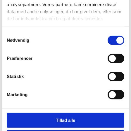
analysepartnere. Vores partnere kan kombinere disse
data med andre oplysninger, du har givet dem, eller som
de har indsamlet fra din brug af deres tjenester.
Sagsbehandlingstid:
S
dage
Kumuleret sagsbehandlingstid for 100% af
Nødvendig
a
sagerne afgjort i 2021
355
m
t
Præferencer
y
k
k
Statistik
e
Senest opdateret: 19-01-2022
v
Udgiver: Udlændingenævnet
Marketing
a
l
g
Tillad alle