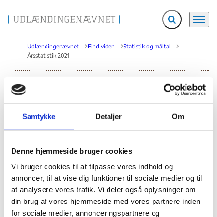
Fold søgefelt ud
Menu
Gå til forsiden
Udlændingenævnet
Find viden
Statistik og måltal
Årsstatistik 2021
Udlændingenævnets statistik i sager i 2021
Årsstatistik 2021
Samtykke
Detaljer
Om
2021
Personsager
Denne hjemmeside bruger cookies
Verserende sager ultimo 2021
3884
Vi bruger cookies til at tilpasse vores indhold og
annoncer, til at vise dig funktioner til sociale medier og til
Tilgang i 2021
3667
at analysere vores trafik. Vi deler også oplysninger om
Afgang i 2021
din brug af vores hjemmeside med vores partnere inden
3236
Inkl. sager afsluttede uden afgørelse
for sociale medier, annonceringspartnere og