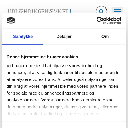
Fold søgefelt ud
Menu
Gå til forsiden
Udlændingenævnet
Nyheder og pressemeddelelser
Nyheder og pressemeddelelser
2013
Pressemeddelelse af 21.02.2013
Samtykke
Detaljer
Om
Pressemeddelelse af 21.02.2013
Denne hjemmeside bruger cookies
21.02.2013
Vi bruger cookies til at tilpasse vores indhold og
annoncer, til at vise dig funktioner til sociale medier og til
På baggrund af de seneste dages omtale i medierne om
at analysere vores trafik. Vi deler også oplysninger om
familiesammenføringssagen vedrørende de to thailandske børn Fimm og
Thipsuda kan Udlændingenævnet bekræfte, at Udlændingenævnet har
din brug af vores hjemmeside med vores partnere inden
anmodet Kammeradvokaten om at kære Kolding Rets kendelse af 6. februar
for sociale medier, annonceringspartnere og
2013 til Vestre Landsret, idet Udlændingenævnet ønsker en principiel
analysepartnere. Vores partnere kan kombinere disse
stillingtagen til, i hvilket omfang en herboende person kan opnå
familiesammenføring med børn, som den pågældende hverken er biologisk
data med andre oplysninger, du har givet dem, eller som
forælder til eller har adopteret.
de har indsamlet fra din brug af deres tjenester.
Udlændingenævnet afventer nu Vestre Landsrets afgørelse og har ikke
yderligere kommentarer til sagen.