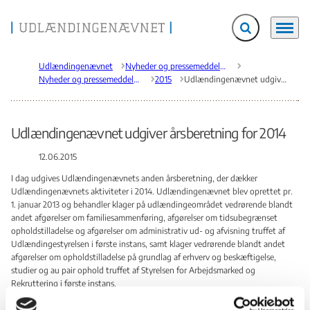
Fold søgefelt ud
Menu
Gå til forsiden
Udlændingenævnet
Nyheder og pressemeddelelser
Nyheder og pressemeddelelser
2015
Udlændingenævnet udgiver årsberetning for 2014
Udlændingenævnet udgiver årsberetning for 2014
12.06.2015
I dag udgives Udlændingenævnets anden årsberetning, der dækker
Udlændingenævnets aktiviteter i 2014. Udlændingenævnet blev oprettet pr.
1. januar 2013 og behandler klager på udlændingeområdet vedrørende blandt
andet afgørelser om familiesammenføring, afgørelser om tidsubegrænset
opholdstilladelse og afgørelser om administrativ ud- og afvisning truffet af
Udlændingestyrelsen i første instans, samt klager vedrørende blandt andet
afgørelser om opholdstilladelse på grundlag af erhverv og beskæftigelse,
studier og au pair ophold truffet af Styrelsen for Arbejdsmarked og
Rekruttering i første instans.
Klagesagerne på disse sagsområder blev indtil den 1. januar 2013 behandlet af