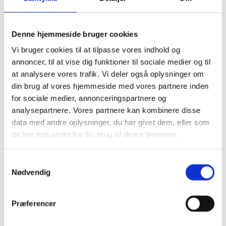
behandlet af Udlændinge- og Integrationsministeriet.
Med lovforslagets vedtagelse sker der en overførsel af klagesager vedrørende
følgende sagsområder, hvor enten Udlændingestyrelsen eller Styrelsen for
Denne hjemmeside bruger cookies
International Rekruttering og Integration har truffet afgørelse i 1. instans:
Vi bruger cookies til at tilpasse vores indhold og
- Afgørelser om visum
annoncer, til at vise dig funktioner til sociale medier og til
- Afgørelser vedrørende Associeringsaftalen
at analysere vores trafik. Vi deler også oplysninger om
- Afgørelser vedrørende Zambrano-dommen
din brug af vores hjemmeside med vores partnere inden
- Afgørelser om identitetsfastlæggelse (dog ikke vedrørende asylansøgere mv.)
for sociale medier, annonceringspartnere og
- Afgørelser om tilbagerejsetilladelser (dog ikke vedrørende asylansøgere mv.)
- Afgørelser om Laissez-passer (dog ikke vedrørende asylansøgere mv.)
analysepartnere. Vores partnere kan kombinere disse
- Afgørelser om motivationsfremmende foranstaltninger vedrørende
data med andre oplysninger, du har givet dem, eller som
økonomiske ydelser, samt
de har indsamlet fra din brug af deres tjenester.
- Afgørelser efter udlændingelovens § 9 e.
Udlændingenævnet behandler endvidere fra den 1. marts 2017 klager over
S
afgørelser om betaling af gebyrer truffet af Udlændingestyrelsen eller
Nødvendig
a
Styrelsen for International Rekruttering og Integration efter visse
m
bestemmelser i udlændingelovens § 9 h.
t
Præferencer
Dette betyder, at klager over ovennævnte sagstyper fra og med den 1. marts
y
2017 skal indgives til Udlændingenævnet som rette klageinstans.
k