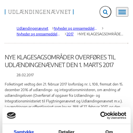
Fold søgefelt ud
Menu
Gå til forsiden
Udlændingenævnet
Nyheder og pressemeddelelser
Nyheder og pressemeddelelser
2017
NYE KLAGESAGSOMRÅDER OVERFØRES TIL UDLÆNDINGENÆVNET DEN 1. MARTS 2017
NYE KLAGESAGSOMRÅDER OVERFØRES TIL
UDLÆNDINGENÆVNET DEN 1. MARTS 2017
28.02.2017
Folketinget vedtog den 21. februar 2017 lovforslag nr. L 108, fremsat den 15.
december 2016 af udlændinge- og integrationsministeren, om ændring af
udlændingeloven (Overførsel af opgaver fra Udlændinge- og
Integrationsministeriet til Flygtningenævnet og Udlændingenævnet m.v.).
Lovændringen er offentliggjort som lov nr. 188 af 27. februar 2017, og den
træder i kraft den 1. marts 2017. Udlændingenævnet er herved blevet tillagt
kompetence til at behandle en række yderligere klagesager. Dette betyder, at
Udlændingenævnet pr. 1. marts 2017 overtager kompetencen som
klageinstans i en række sagstyper, der blandt andet tidligere er blevet
Samtykke
Detaljer
Om