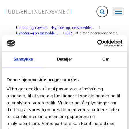
Fold søgefelt ud
Menu
Gå til forsiden
Udlændingenævnet
Nyheder og pressemeddelelser
Nyheder og pressemeddelelser
2022
Udlændingenævnet berostiller visse sager om ægtefællesammenføring til herboende økonomisk aktive tyrkiske statsborgere
Udlændingenævnet berostiller visse sager om
Samtykke
Detaljer
Om
ægtefællesammenføring til herboende økonomisk
aktive tyrkiske statsborgere
Denne hjemmeside bruger cookies
23.12.2022
Vi bruger cookies til at tilpasse vores indhold og
EU-Domstolen har den 22. december 2022 afsagt dom i den præjudicielle sag,
C-279/21. Sagen vedrører den situation, hvor den herboende ægtefælle er en
annoncer, til at vise dig funktioner til sociale medier og til
økonomisk aktiv tyrkisk statsborger, og dermed omfattet af
at analysere vores trafik. Vi deler også oplysninger om
associeringsaftalen mellem Det Europæiske Økonomiske Fællesskab og
din brug af vores hjemmeside med vores partnere inden
Tyrkiet, og hvor der i forbindelse med ansøgning om ægtefællesammenføring
for sociale medier, annonceringspartnere og
stilles krav til den pågældendes danskkundskaber i forbindelse med de
overførte betingelser for permanent opholdstilladelse.
analysepartnere. Vores partnere kan kombinere disse