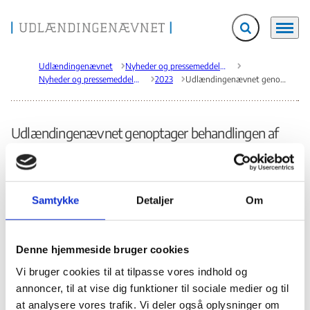
Fold søgefelt ud
Menu
Gå til forsiden
Udlændingenævnet
Nyheder og pressemeddelelser
Nyheder og pressemeddelelser
2023
Udlændingenævnet genoptager behandlingen af berostillede sager om ægtefællesammenføring til herboende økonomisk aktive tyrkiske statsborgere
Udlændingenævnet genoptager behandlingen af
berostillede sager om ægtefællesammenføring til
herboende økonomisk aktive tyrkiske statsborgere
13.02.2023
Samtykke
Detaljer
Om
Udlændingenævnet genoptager behandlingen af sager om
ægtefællesammenføring til herboende økonomisk aktive tyrkiske
statsborgere, der den 23. december 2022 midlertidigt blev sat i bero som følge
Denne hjemmeside bruger cookies
af EU-Domstolen dom af 22. december 2022 i den præjudicielle sag, C-279/21.
Vi bruger cookies til at tilpasse vores indhold og
Udlændingenævnet har nu haft lejlighed til at vurdere dommens
annoncer, til at vise dig funktioner til sociale medier og til
konsekvenser og har besluttet at fortsætte sagsbehandlingen af de
at analysere vores trafik. Vi deler også oplysninger om
berostillede sager i lyset af EU-Domstolens konklusioner, herunder i sager