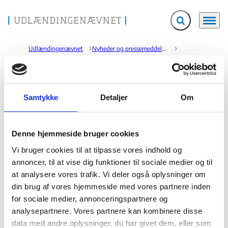
Fold søgefelt ud
Menu
Gå til forsiden
Udlændingenævnet
Nyheder og pressemeddelelser
Nyheder og pressemeddelelser
2025
Udlændingenævnet har ikke kompetence til at behandle klager over afgørelser om afvisning som følge af manglende gebyrbetaling
Udlændingenævnet har ikke kompetence til at
Samtykke
Detaljer
Om
behandle klager over afgørelser om afvisning som
følge af manglende gebyrbetaling
Denne hjemmeside bruger cookies
15.09.2025
Vi bruger cookies til at tilpasse vores indhold og
Udlændingestyrelsen og Styrelsen for International Rekruttering og
annoncer, til at vise dig funktioner til sociale medier og til
Integration kan træffe afgørelse om afvisning af en ansøgning om
at analysere vores trafik. Vi deler også oplysninger om
opholdstilladelse, hvis der ikke er indbetalt gebyr. Det følger af
din brug af vores hjemmeside med vores partnere inden
udlændingelovens § 9 h, stk. 7, 1. pkt. Udlændingenævnet blev tillagt
klageadgang for afgørelser vedrørende gebyr i 2017.
for sociale medier, annonceringspartnere og
analysepartnere. Vores partnere kan kombinere disse
Udlændingenævnet er imidlertid blevet opmærksom på, at det følger af
data med andre oplysninger, du har givet dem, eller som
udlændingelovens § 46 a, stk. 6, at der ikke kan klages over afgørelser efter