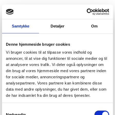
Fold søgefelt ud
Menu
Gå til forsiden
Udlændingenævnet
Om os
Koordinationsudvalget
Samtykke
Detaljer
Om
Referater af møder i Koordinationsudvalget i 2024
Denne hjemmeside bruger cookies
Referater af møder i Koordinationsudvalget i 2024
Vi bruger cookies til at tilpasse vores indhold og
annoncer, til at vise dig funktioner til sociale medier og til
Klik her for at læse referat af 5. december 2024
at analysere vores trafik. Vi deler også oplysninger om
Klik her for at læse referat af 5. september 2024
din brug af vores hjemmeside med vores partnere inden
Klik her for at læse referat af 14. marts 2024
for sociale medier, annonceringspartnere og
analysepartnere. Vores partnere kan kombinere disse
data med andre oplysninger, du har givet dem, eller som
Senest opdateret: 31-01-2025
de har indsamlet fra din brug af deres tjenester.
Udgiver: Udlændingenævnet
S
Nødvendig