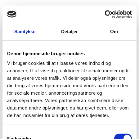
Fold søgefelt ud
Menu
Gå til forsiden
Udlændingenævnet
Nyheder og pressemeddelelser
Samtykke
Detaljer
Om
Nyheder og pressemeddelelser
2014
Digital Post til og fra Udlændingenævnet
Denne hjemmeside bruger cookies
Digital Post til og fra Udlændingenævnet
Vi bruger cookies til at tilpasse vores indhold og
annoncer, til at vise dig funktioner til sociale medier og til
27.10.2014
at analysere vores trafik. Vi deler også oplysninger om
Fra den 1. november 2014 vil Udlændingenævnet som udgangspunkt
din brug af vores hjemmeside med vores partnere inden
fremsende al post som Digital Post til alle borgere over 15 år, der har et CPR-
nummer. Læs nærmere om digital post til borgere
her
.
for sociale medier, annonceringspartnere og
analysepartnere. Vores partnere kan kombinere disse
Personer uden CPR-nummer vil indtil videre modtage posten som almindelig
data med andre oplysninger, du har givet dem, eller som
post.
de har indsamlet fra din brug af deres tjenester.
Senest opdateret: 27-10-2014
S
Udgiver: Udlændingenævnet
Nødvendig