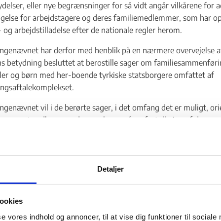
ydelser, eller nye begrænsninger for så vidt angår vilkårene for a
gelse for arbejdstagere og deres familiemedlemmer, som har o
 og arbejdstilladelse efter de nationale regler herom.
genævnet har derfor med henblik på en nærmere overvejelse a
betydning besluttet at berostille sager om familiesammenførin
er og børn med her-boende tyrkiske statsborgere omfattet af
ingsaftalekomplekset.
genævnet vil i de berørte sager, i det omfang det er muligt, ori
en om, at vedkommendes sag beror på en fortolkning af domm
g for dansk ret, og at ansøgeren har ret til at opholde sig i Dan
se overvejelser finder sted.
, hvor betingelserne for opholdstilladelse til ægtefælle/børn eft
Detaljer
 regler er opfyldt, og hvor Udlændingenævnet finder grundlag 
jemvise sagen til fornyet behandling i Udlændingestyrelsen, ber
ookies
se vores indhold og annoncer, til at vise dig funktioner til sociale