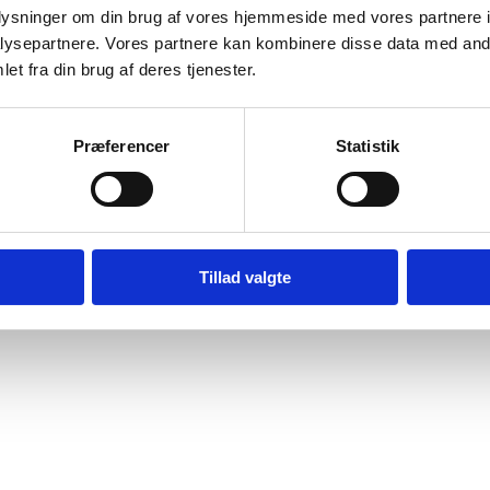
idt angår de verserende sager om genoptagelse i Udlændingenæv
oplysninger om din brug af vores hjemmeside med vores partnere i
genævnet ligeledes orientere ansøgeren om, at sagen beror på
ysepartnere. Vores partnere kan kombinere disse data med andr
ing af dommens betydning for dansk ret, og at ansøgeren har ret 
et fra din brug af deres tjenester.
sig i Danmark, mens disse overvejelser finder sted.
Præferencer
Statistik
pdateret: 29-07-2014
: Udlændingenævnet
Tillad valgte