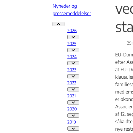
ve
Nyheder og
pressemeddelelser
st
Nyheder og pressemeddelelser - Flere links
2026
2026 - Flere links
29.
2025
2025 - Flere links
EU-Domst
2024
efter As
2024 - Flere links
at EU-Do
2023
klausule
2023 - Flere links
2022
families
medlemss
2022 - Flere links
2021
er økono
2021 - Flere links
Associer
2020
af 12. s
2020 - Flere links
såkaldte
2019
nye rest
2019 - Flere links