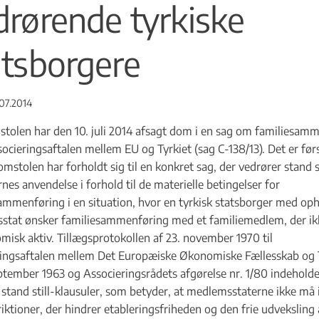
drørende tyrkiske
atsborgere
07.2014
olen har den 10. juli 2014 afsagt dom i en sag om familiesam
socieringsaftalen mellem EU og Tyrkiet (sag C-138/13). Det er før
mstolen har forholdt sig til en konkret sag, der vedrører stand st
rnes anvendelse i forhold til de materielle betingelser for
ammenføring i en situation, hvor en tyrkisk statsborger med oph
tat ønsker familiesammenføring med et familiemedlem, der ikk
misk aktiv. Tillægsprotokollen af 23. november 1970 til
ingsaftalen mellem Det Europæiske Økonomiske Fællesskab og 
eptember 1963 og Associeringsrådets afgørelse nr. 1/80 indeholde
 stand still-klausuler, som betyder, at medlemsstaterne ikke må 
riktioner, der hindrer etableringsfriheden og den frie udveksling 