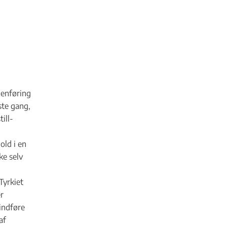
menføring
ste gang,
ill-
old i en
e selv
Tyrkiet
r
indføre
af