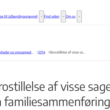
ge til Udlændingenævnet
Find viden
Om os
Klage til Udlændingenævnet - Flere links
Find viden - Flere links
Om os - Flere links
Nyheder og pressemeddelelser
2014
Berostillelse af visse sager om familiesammenføring vedrørende tyrkiske statsborgere
ostillelse af visse sag
 familiesammenførin