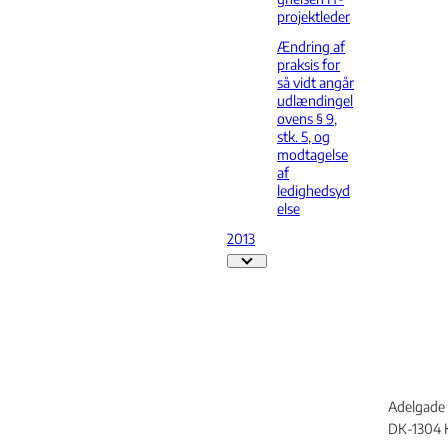
projektleder
Ændring af
praksis for
så vidt angår
udlændingel
ovens § 9,
stk. 5, og
modtagelse
af
ledighedsyd
else
2013
2013 - Flere links
Adelgade 
DK-1304 