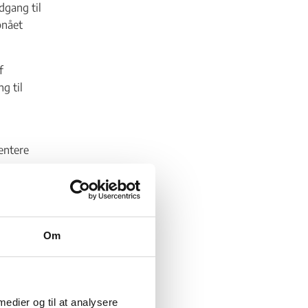
dgang til
pnået
f
g til
entere
ens
mark,
er de
Om
for at
ostilles
 medier og til at analysere