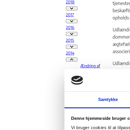
2018
tjeneste
beskæfti
2018 - Flere links
2017
opholds-
2017 - Flere links
2016
Udlændin
2016 - Flere links
dommens 
2015
ægtefæll
2015 - Flere links
associer
2014
2014 - Flere links
Udlændin
Ændring af
ansøger
praksis for
så vidt angår
betydnin
udlændingel
mens dis
ovens § 11,
stk. 3, nr. 1
De sager
(forståelsen
Samtykke
af 5 års
gældende
ophold)
omgøre/h
Udlændinge
ikke.
Denne hjemmeside bruger c
nævnet
genoptager
Vi bruger cookies til at tilpas