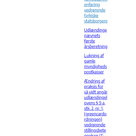
enføring
vedrørende
tyrkiske
statsborgere
Udlændinge
nævnets
første
årsberetning
Lukning af
gamle
myndigheds
postkasser
Ændring af
praksis for
så vidt angår
udlændingel
ovens § 9 a,
stk. 2, nr. 1,
(greencardo
rdningen)
vedrørende
stillingsbete
gnelsen IT-