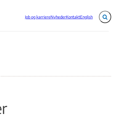
Job og karriere
Nyheder
Kontakt
English
Fold søgefelt ud
er
g