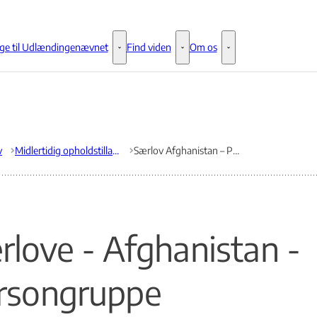
ge til Udlændingenævnet
Find viden
Om os
Klage til Udlændingenævnet - Flere links
Find viden - Flere links
Om os - Flere links
v
Midlertidig opholdstilladelse til personer, der i Afghanistan har bistået danske myndigheder m.m
Særlov Afghanistan – Persongruppe
rlove - Afghanistan -
rsongruppe