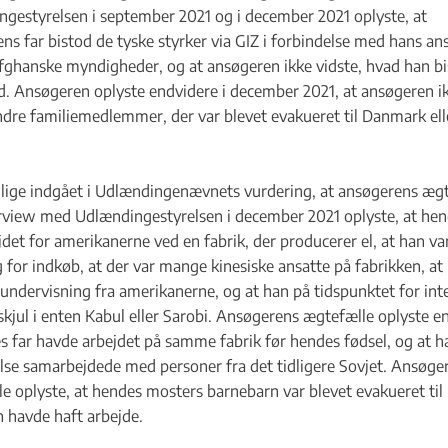
gestyrelsen i september 2021 og i december 2021 oplyste, at
ns far bistod de tyske styrker via GIZ i forbindelse med hans an
fghanske myndigheder, og at ansøgeren ikke vidste, hvad han b
 Ansøgeren oplyste endvidere i december 2021, at ansøgeren i
dre familiemedlemmer, der var blevet evakueret til Danmark ell
illige indgået i Udlændingenævnets vurdering, at ansøgerens æg
rview med Udlændingestyrelsen i december 2021 oplyste, at hen
jdet for amerikanerne ved en fabrik, der producerer el, at han va
g for indkøb, at der var mange kinesiske ansatte på fabrikken, at
ndervisning fra amerikanerne, og at han på tidspunktet for int
 skjul i enten Kabul eller Sarobi. Ansøgerens ægtefælle oplyste e
s far havde arbejdet på samme fabrik før hendes fødsel, og at h
lse samarbejdede med personer fra det tidligere Sovjet. Ansøge
e oplyste, at hendes mosters barnebarn var blevet evakueret til
n havde haft arbejde.