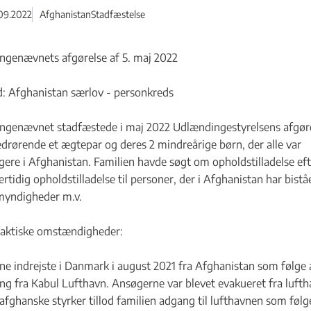
09.2022
Afghanistan
Stadfæstelse
genævnets afgørelse af 5. maj 2022
g ved indrejse - Flere links
 Afghanistan særlov - personkreds
ngenævnet stadfæstede i maj 2022 Udlændingestyrelsens afgør
 eller klage - Flere links
edrørende et ægtepar og deres 2 mindreårige børn, der alle var
gere i Afghanistan. Familien havde søgt om opholdstilladelse eft
rtidig opholdstilladelse til personer, der i Afghanistan har bistå
yrkiet - Flere links
myndigheder m.v.
faktiske omstændigheder:
e indrejste i Danmark i august 2021 fra Afghanistan som følge 
ng fra Kabul Lufthavn. Ansøgerne var blevet evakueret fra lufth
 afghanske styrker tillod familien adgang til lufthavnen som følg