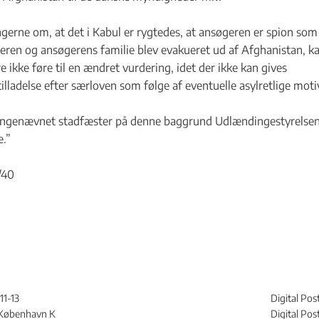
gerne om, at det i Kabul er rygtedes, at ansøgeren er spion som 
eren og ansøgerens familie blev evakueret ud af Afghanistan, k
e ikke føre til en ændret vurdering, idet der ikke kan gives
illadelse efter særloven som følge af eventuelle asylretlige moti
ngenævnet stadfæster på denne baggrund Udlændingestyrelse
e.”
/40
11-13
Digital Pos
København K
Digital Po