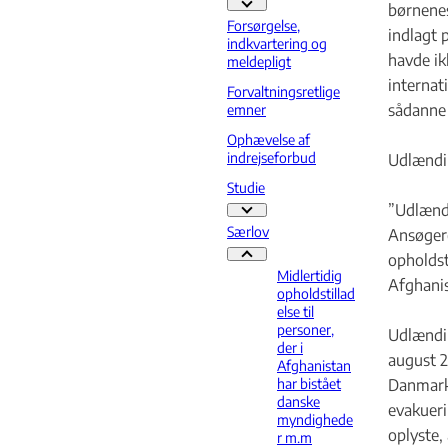
børnenes
Familiesammenføring - Flere links
Forsørgelse,
indlagt 
indkvartering og
havde ikk
meldepligt
internat
Forvaltningsretlige
sådanne 
emner
Ophævelse af
indrejseforbud
Udlændi
Studie
”Udlændi
Studie - Flere links
Særlov
Ansøgere
opholdst
Særlov - Flere links
Midlertidig
Afghanis
opholdstillad
else til
personer,
Udlændin
der i
august 2
Afghanistan
har bistået
Danmark 
danske
evakueri
myndighede
oplyste,
r m.m