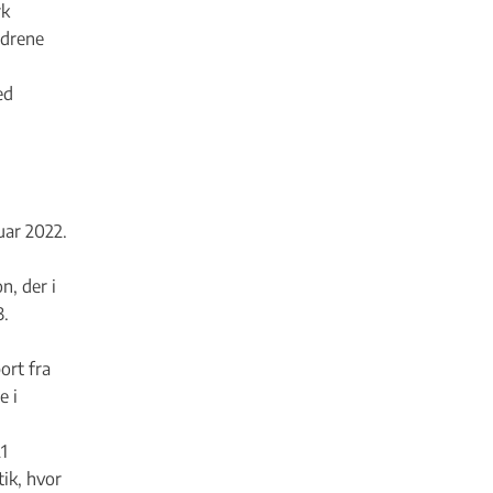
rk
ldrene
ed
uar 2022.
n, der i
3.
ort fra
e i
1
tik, hvor