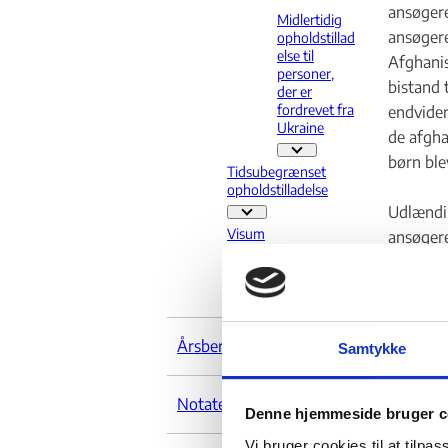
ansøgere
Midlertidig
ansøgere
opholdstillad
else til
Afghanis
personer,
bistand 
der er
fordrevet fra
endvider
Ukraine
de afgha
Midlertidig opholdstilladels
børn ble
Tidsubegrænset
opholdstilladelse
Udlændin
Tid
Visum
ansøgere
særlovens
Visum - Flere links
Øvrige
Øvrige - Flere links
Ansøgere
ansøgere
Årsberetninger
Samtykke
Uden Græ
bombe, d
Notater
fordi an
Denne hjemmeside bruger c
bistod o
Vi bruger cookies til at tilpas