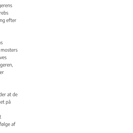
gerens
rebs
ng efter
ns
s mosters
ives
geren,
er
er at de
et på
t
følge af