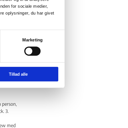
nden for sociale medier,
e oplysninger, du har givet
stan har
hverken
Marketing
rlovens
ladelse
den.
Tillad alle
ens § 1,
n person,
k. 3.
view med