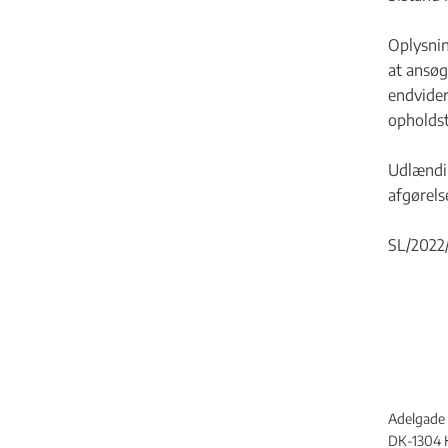
Oplysnin
at ansøg
endvider
opholdst
Udlændi
afgørels
SL/2022
Adelgade 
DK-1304 