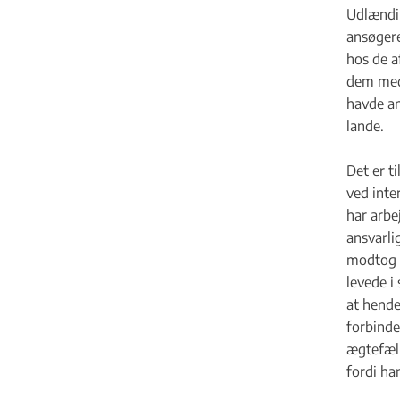
Udlændin
ansøgere
hos de a
dem med.
havde an
lande.
Det er t
ved inte
har arbe
ansvarli
modtog u
levede i
at hende
forbinde
ægtefæll
fordi ha