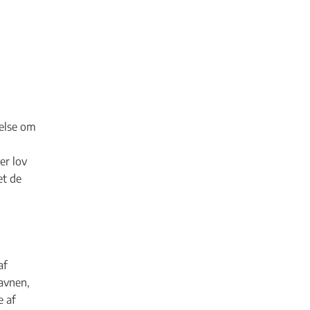
else om
er lov
et de
af
avnen,
e af