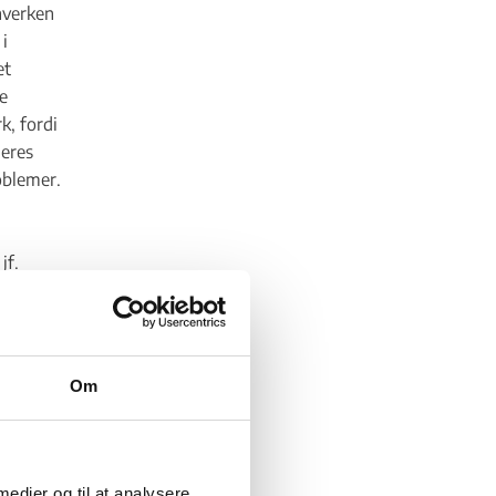
hverken
i
et
e
k, fordi
deres
roblemer.
jf.
at
 Læger
Om
 en
lerede
øvrigt
 medier og til at analysere