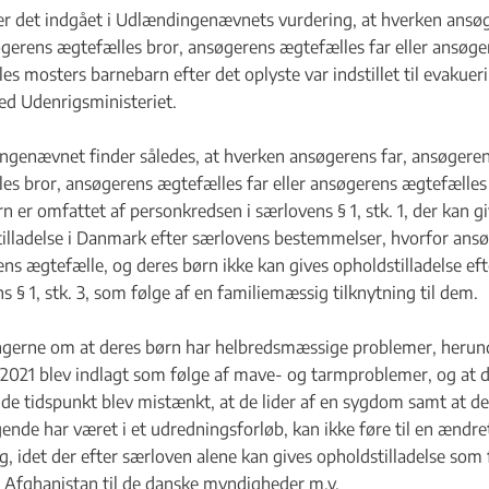
er det indgået i Udlændingenævnets vurdering, at hverken ansø
øgerens ægtefælles bror, ansøgerens ægtefælles far eller ansøge
es mosters barnebarn efter det oplyste var indstillet til evakueri
ed Udenrigsministeriet.
genævnet finder således, at hverken ansøgerens far, ansøgere
es bror, ansøgerens ægtefælles far eller ansøgerens ægtefælle
n er omfattet af personkredsen i særlovens § 1, stk. 1, der kan g
illadelse i Danmark efter særlovens bestemmelser, hvorfor ansø
ns ægtefælle, og deres børn ikke kan gives opholdstilladelse eft
s § 1, stk. 3, som følge af en familiemæssig tilknytning til dem.
gerne om at deres børn har helbredsmæssige problemer, herund
 2021 blev indlagt som følge af mave- og tarmproblemer, og at d
e tidspunkt blev mistænkt, at de lider af en sygdom samt at de
gende har været i et udredningsforløb, kan ikke føre til en ændre
g, idet der efter særloven alene kan gives opholdstilladelse som 
i Afghanistan til de danske myndigheder m.v.