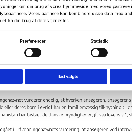
oplysninger om din brug af vores hjemmeside med vores partnere i
genævnet finder endvidere, at hverken ansøgeren, ansøgerens
ysepartnere. Vores partnere kan kombinere disse data med andr
e eller deres børn er familiemedlem til en person, der i Afghani
et fra din brug af deres tjenester.
de danske myndigheder, jf. særlovens § 1, stk. 2.
genævnet lægger som følge af ovenstående til grund, at idet 
Præferencer
Statistik
et - Flere links
n eller ansøgerens ægtefælle er omfattet af personkredsen i sæ
. 1, kan ansøgeren og ansøgerens ægtefælle ikke kan få opholdstil
liemedlem efter særlovens § 1, stk. 2 under henvisning til hinan
Tillad valgte
rken ansøgeren eller ansøgerens ægtefælle er omfattet af særlov
an deres børn ikke få opholdstilladelse efter særlovens § 1, stk. 2.
genævnet vurderer endelig, at hverken ansøgeren, ansøgerens
e eller deres børn i øvrigt har en familiemæssig tilknytning til e
ghanistan har bistået de danske myndigheder, jf. særlovens § 1, st
ndgået i Udlændingenævnets vurdering, at ansøgeren ved inter