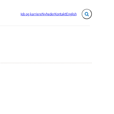
Job og karriere
Nyheder
Kontakt
English
Fold søgefelt ud