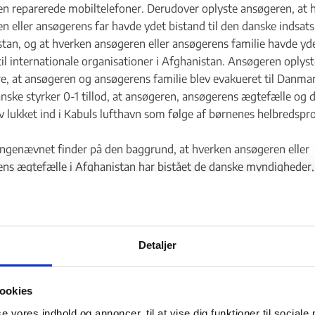
n reparerede mobiltelefoner. Derudover oplyste ansøgeren, at 
n eller ansøgerens far havde ydet bistand til den danske indsats 
tan, og at hverken ansøgeren eller ansøgerens familie havde yd
til internationale organisationer i Afghanistan. Ansøgeren oplyst
e, at ansøgeren og ansøgerens familie blev evakueret til Danmar
nske styrker 0-1 tillod, at ansøgeren, ansøgerens ægtefælle og 
e til personer, der er fordrevet fra Ukraine - Flere links
v lukket ind i Kabuls lufthavn som følge af børnenes helbredsp
genævnet finder på den baggrund, at hverken ansøgeren eller
subegrænset opholdstilladelse - Flere links
ns ægtefælle i Afghanistan har bistået de danske myndigheder, 
 § 1, stk. 1.
ns oplysninger til Udlændingestyrelsen fra december 2021 om, 
n 6 år tidligere muligvis skulle have påbegyndt ansættelse hos
Detaljer
nser på et sygehus i Kunduz-provinsen, men at der blev kastet
er ødelagde hospitalet, kan ikke føre til en ændret vurdering, al
sættelsesforholdet ikke blev realiseret, og fordi ansøgeren ikke i 
ookies
rganisationen.
se vores indhold og annoncer, til at vise dig funktioner til sociale