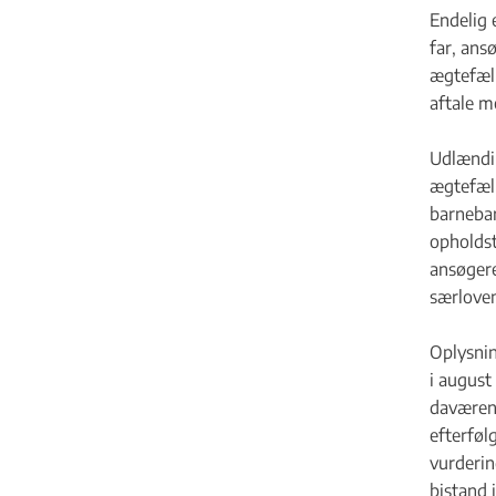
Endelig 
far, ans
ægtefæll
aftale m
Udlændin
ægtefæll
barnebar
opholdst
ansøgere
særloven
Oplysnin
i august
daværend
efterføl
vurderin
bistand 