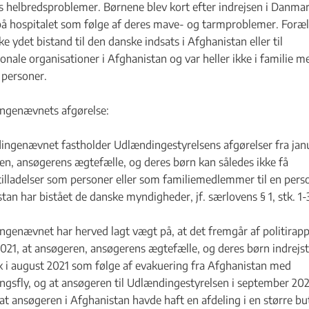
 helbredsproblemer. Børnene blev kort efter indrejsen i Danma
på hospitalet som følge af deres mave- og tarmproblemer. Foræ
e ydet bistand til den danske indsats i Afghanistan eller til
ionale organisationer i Afghanistan og var heller ikke i familie m
personer.
ngenævnets afgørelse:
ngenævnet fastholder Udlændingestyrelsens afgørelser fra jan
n, ansøgerens ægtefælle, og deres børn kan således ikke få
illadelser som personer eller som familiemedlemmer til en perso
tan har bistået de danske myndigheder, jf. særlovens § 1, stk. 1-
genævnet har herved lagt vægt på, at det fremgår af politirapp
021, at ansøgeren, ansøgerens ægtefælle, og deres børn indrejst
i august 2021 som følge af evakuering fra Afghanistan med
ngsfly, og at ansøgeren til Udlændingestyrelsen i september 202
 at ansøgeren i Afghanistan havde haft en afdeling i en større bu