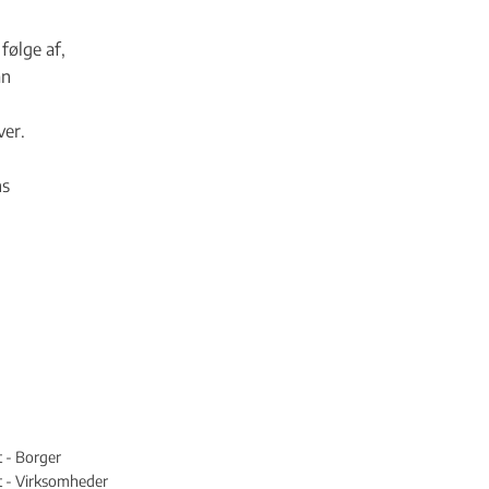
følge af,
an
ver.
ns
t - Borger
st - Virksomheder