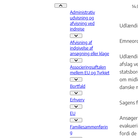
14.
Praksis - Flere links
Administrativ
udvisning og
afvisning ved
Udlændin
indrejse
Administrativ udvisning og afvisnin
Emneord:
Afvisning af
indgivelse af
ansøgning eller klage
Udlændi
Afvisning af indgivelse af ansøgning
afslag v
Associeringsaftalen
statsbor
mellem EU og Tyrkiet
om midle
Associeringsaftalen mellem EU og T
Bortfald
danske 
Bortfald - Flere links
Erhverv
Sagens 
Erhverv - Flere links
EU
Ansøgern
EU - Flere links
evakueri
Familiesammenførin
g
fordi de