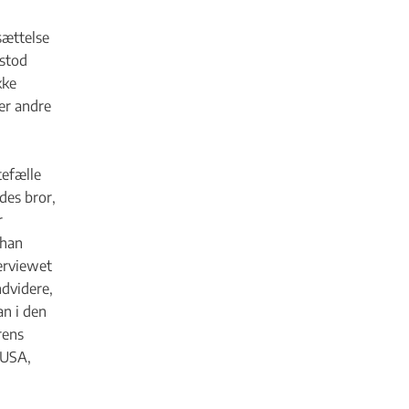
sættelse
istod
kke
er andre
tefælle
des bror,
r
 han
erviewet
ndvidere,
an i den
rens
 USA,