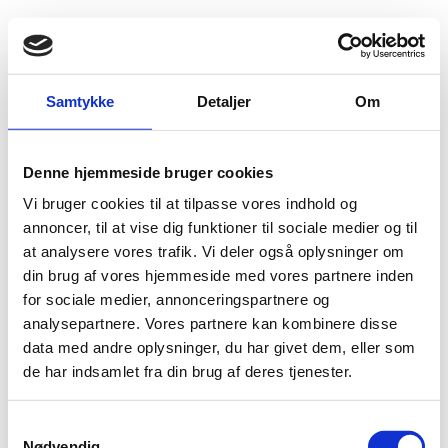
Fold søgefelt ud
Menu
Gå til forsiden
Udlændingenævnet
Find viden
Praksis
Samtykke
Detaljer
Om
Afvisning af indgivelse af ansøgning eller klage
Afvisning af indgivelse af ansøgning til 1. instansen
Denne hjemmeside bruger cookies
Afvisning af indgivelse af ansøgning til 1. instansen
Vi bruger cookies til at tilpasse vores indhold og
annoncer, til at vise dig funktioner til sociale medier og til
En ansøgning kan normalt kun indgives i Danmark, hvis ansøgeren opholder
sig lovligt i landet, f.eks. med gyldigt visum, visumfrit ophold,
at analysere vores trafik. Vi deler også oplysninger om
opholdstilladelse eller processuelt ophold. Ved ulovligt ophold vil
din brug af vores hjemmeside med vores partnere inden
ansøgningen som udgangspunkt blive afvist, medmindre EU-regler eller
for sociale medier, annonceringspartnere og
særlige forhold, herunder internationale forpligtelser, taler for, at ansøgningen
kan indgives.
analysepartnere. Vores partnere kan kombinere disse
data med andre oplysninger, du har givet dem, eller som
de har indsamlet fra din brug af deres tjenester.
S
Nationalitet
Nødvendig