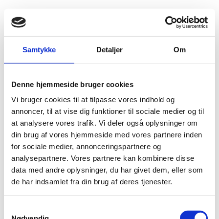
Fold søgefelt ud
Menu
Gå til forsiden
Udlændingenævnet
Find viden
Praksis
Samtykke
Detaljer
Om
Associeringsaftalen mellem EU og Tyrkiet
Familiesammenføring med en tyrkisk statsborger
Denne hjemmeside bruger cookies
Familiesammenføring med en tyrkisk statsborger
Vi bruger cookies til at tilpasse vores indhold og
annoncer, til at vise dig funktioner til sociale medier og til
Ved ansøgninger om familiesammenføring med en økonomisk aktiv tyrkisk
statsborger, kan associeringsaftalekomplekset mellem EU og Tyrkiet få
at analysere vores trafik. Vi deler også oplysninger om
betydning for, om alle betingelserne vil blive sitllet.
din brug af vores hjemmeside med vores partnere inden
for sociale medier, annonceringspartnere og
analysepartnere. Vores partnere kan kombinere disse
data med andre oplysninger, du har givet dem, eller som
de har indsamlet fra din brug af deres tjenester.
Nationalitet
S
Nødvendig