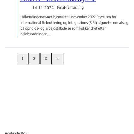
14.11.2022
Kina
Hjemvisning
Udlændingenævnet hjemviste i november 2022 Styrelsen for
International Rekruttering og Integrations (SIRI) afgørelse om afslag
på opholds- og arbejdstilladelse som køkkenchef efter
beløbsordningen,...
1
2
3
»
Adelgade 11-13