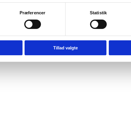
Præferencer
Statistik
Tillad valgte
em til en dansk statsborger - Flere links