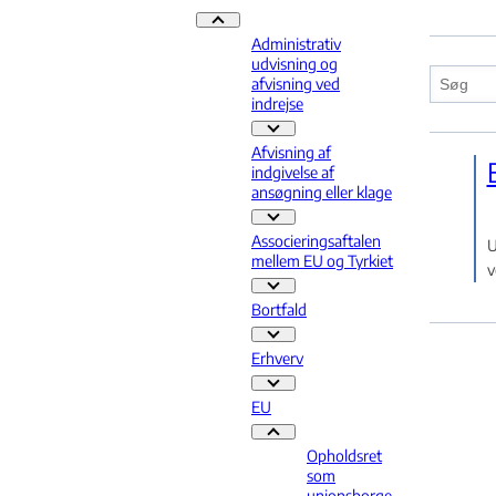
Praksis - Flere links
Administrativ
udvisning og
afvisning ved
indrejse
Administrativ udvisning og afvisnin
Afvisning af
indgivelse af
ansøgning eller klage
Afvisning af indgivelse af ansøgning
Associeringsaftalen
U
mellem EU og Tyrkiet
v
Associeringsaftalen mellem EU og T
Bortfald
Bortfald - Flere links
Erhverv
Erhverv - Flere links
EU
EU - Flere links
Opholdsret
som
unionsborge