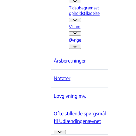
Særlov - Flere links
Tidsubegrænset
opholdstilladelse
Tid
Visum
Visum - Flere links
Øvrige
Øvrige - Flere links
Årsberetninger
Notater
Lovgivning mv.
Ofte stillende spørgsmål
til Udlændingenævnet
Ofte stillende spørgsmål til Udlændingenævn