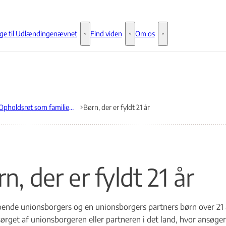
ge til Udlændingenævnet
Find viden
Om os
Klage til Udlændingenævnet - Flere links
Find viden - Flere links
Om os - Flere links
Opholdsret som familiemedlem
Børn, der er fyldt 21 år
n, der er fyldt 21 år
ende unionsborgers og en unionsborgers partners børn over 21 år 
sørget af unionsborgeren eller partneren i det land, hvor ansøgere