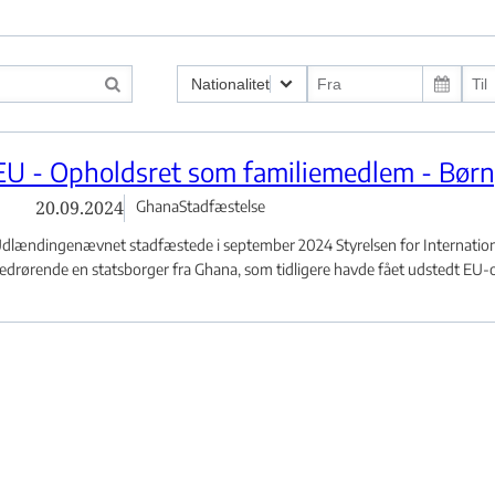
Nationalitet
g ved indrejse - Flere links
EU - Opholdsret som familiemedlem - Børn, 
20.09.2024
Ghana
Stadfæstelse
 eller klage - Flere links
dlændingenævnet stadfæstede i september 2024 Styrelsen for International
edrørende en statsborger fra Ghana, som tidligere havde fået udstedt EU-o.
yrkiet - Flere links