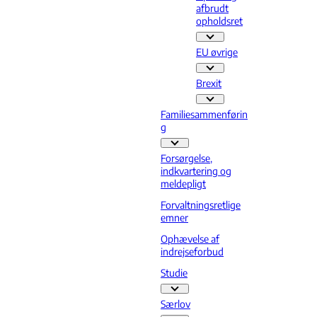
afbrudt
opholdsret
Ophør og afbrudt opholdsre
EU øvrige
EU øvrige - Flere links
Brexit
Brexit - Flere links
Familiesammenførin
g
Familiesammenføring - Flere links
Forsørgelse,
indkvartering og
meldepligt
Forvaltningsretlige
emner
Ophævelse af
indrejseforbud
Studie
Studie - Flere links
Særlov