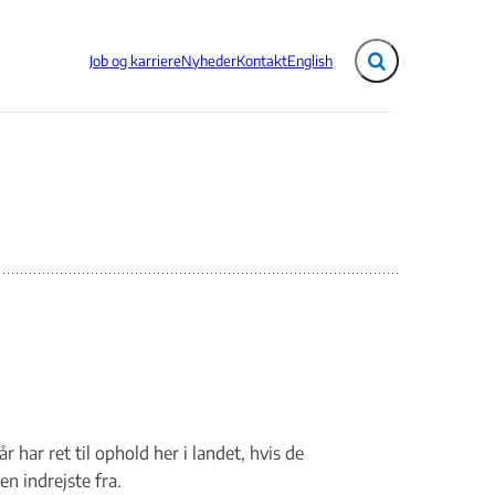
Job og karriere
Nyheder
Kontakt
English
Fold søgefelt ud
har ret til ophold her i landet, hvis de
n indrejste fra.