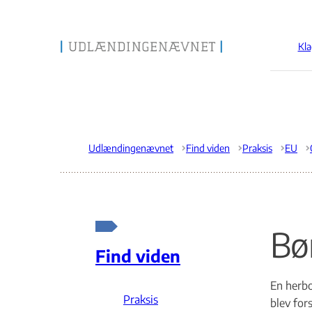
Kla
Gå til forsiden
Udlændingenævnet
Find viden
Praksis
EU
Bør
Find viden
En herbo
Praksis
blev for