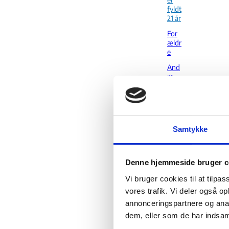
fyldt
21 år
For
ældr
e
And
re
fami
liem
edle
mm
er
Samtykke
For
ældr
e til
Denne hjemmeside bruger c
min
dreå
Vi bruger cookies til at tilpas
rige
vores trafik. Vi deler også 
unio
nsb
annonceringspartnere og anal
orge
dem, eller som de har indsaml
rbør