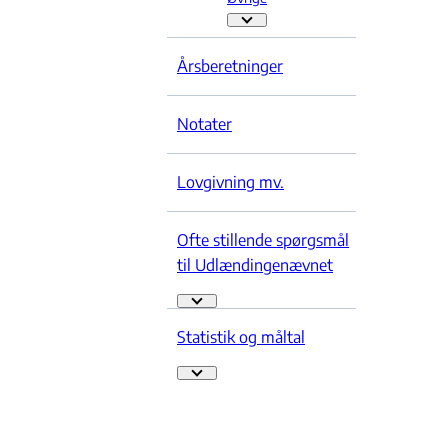
Øvrige - Flere links
Årsberetninger
Notater
Lovgivning mv.
Ofte stillende spørgsmål
til Udlændingenævnet
Ofte stillende spørgsmål til Udlændingenævn
Statistik og måltal
Statistik og måltal - Flere links