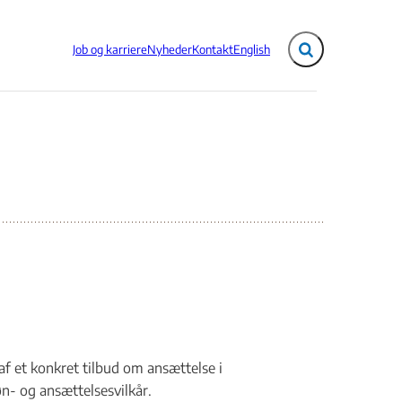
Job og karriere
Nyheder
Kontakt
English
Fold søgefelt ud
af et konkret tilbud om ansættelse i
øn- og ansættelsesvilkår.