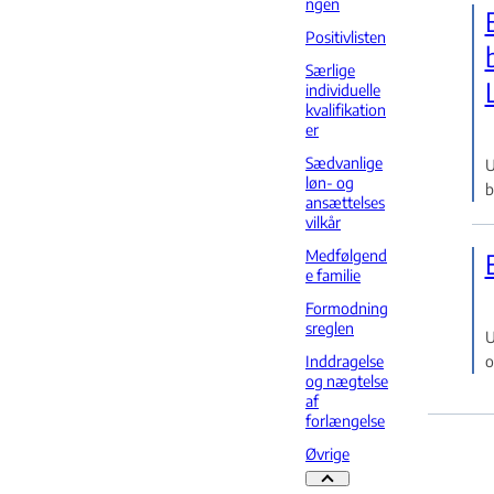
ngen
Positivlisten
Særlige
individuelle
kvalifikation
er
Sædvanlige
U
løn- og
b
ansættelses
vilkår
Medfølgend
e familie
Formodning
sreglen
U
Inddragelse
o
og nægtelse
af
forlængelse
Øvrige
Øvrige - Flere links