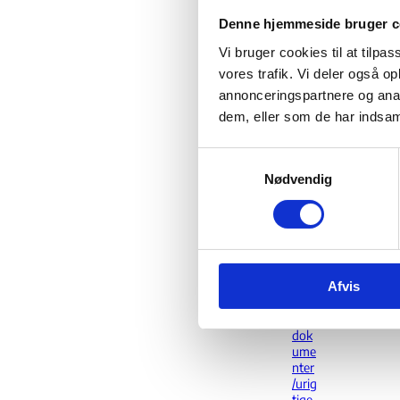
øgni
ngs
Denne hjemmeside bruger c
oph
old
Vi bruger cookies til at tilpas
vores trafik. Vi deler også 
Trai
nee
annonceringspartnere og anal
dem, eller som de har indsaml
Gæs
tefo
rske
S
r/for
Nødvendig
a
sker
m
Star
t
t-up
y
Den
mar
k
k
Afvis
k
Fals
e
ke
v
dok
a
ume
nter
l
/urig
g
tige