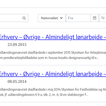
Nationalitet
g ved indrejse - Flere links
Erhverv – Øvrige - Almindeligt lønarbejde 
23.09.2015
 eller klage - Flere links
dlændingenævnet stadfæstede i september 2015 Styrelsen for Arbejdsmark
m pendlerarbejdstilladelse som in-house kreativ designansvarlig til e...
yrkiet - Flere links
Erhverv - Øvrige - Almindeligt lønarbejde 
08.05.2014
dlændingenævnet stadfæstede i maj 2014 Styrelsen for Fastholdelse og Rek
ok, jf. udlændingelovens § 9 a, stk. 2, nr. 6, til en statsborger f...