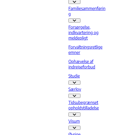
EU - Flere links
Familiesammenførin
g
Familiesammenføring - Flere links
Forsørgelse,
indkvartering og
meldepligt
Forvaltningsretlige
emner
Ophævelse af
indrejseforbud
Studie
Studie - Flere links
Særlov
Særlov - Flere links
Tidsubegrænset
opholdstilladelse
Tid
Visum
Visum - Flere links
Øvrige