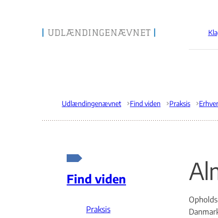
Kla
Gå til forsiden
Udlændingenævnet
Find viden
Praksis
Erhve
Al
Find viden
Opholds-
Praksis
Danmark.