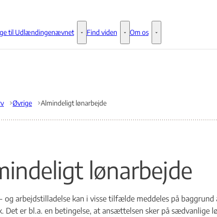
ge til Udlændingenævnet
Find viden
Om os
Klage til Udlændingenævnet - Flere links
Find viden - Flere links
Om os - Flere links
rv
Øvrige
Almindeligt lønarbejde
mindeligt lønarbejde
 og arbejdstilladelse kan i visse tilfælde meddeles på baggrund 
 Det er bl.a. en betingelse, at ansættelsen sker på sædvanlige l