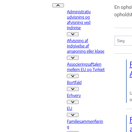
En ophol
Praksis - Flere links
Administrativ
opholdst
udvisning og
afvisning ved
indrejse
Administrativ udvisning og afvisnin
Afvisning af
indgivelse af
ansøgning eller klage
Afvisning af indgivelse af ansøgning
Associeringsaftalen
mellem EU og Tyrkiet
Associeringsaftalen mellem EU og T
Bortfald
Bortfald - Flere links
U
Erhverv
o
Erhverv - Flere links
EU
EU - Flere links
Familiesammenførin
g