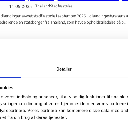
11.09.2025
Thailand
Stadfæstelse
dlændingenævnet stadfæstede i september 2025 Udlændingestyrelsens afgø
e links
edrørende en statsborger fra Thailand, som havde opholdstilladelse på b...
Flere links
Familiesammenføring– Inddragelse og nægt
Samvær – Betingelser ej længere til stede
herboende barn
iesammenføring - Flere links
30.09.2024
Jamaica
Stadfæstelse
Detaljer
dlændingenævnet stadfæstede i september 2024 Udlændingestyrelsens afgøre
edrørende inddragelse af opholdstilladelsen for en statsborger fra...
ookies
se vores indhold og annoncer, til at vise dig funktioner til sociale
Familiesammenføring - Inddragelse og nægt
oplysninger om din brug af vores hjemmeside med vores partnere i
ysepartnere. Vores partnere kan kombinere disse data med andr
Ægtefællesammenføring - Samlivsophævelse
 forlængelse - Flere links
et fra din brug af deres tjenester.
opfyldt