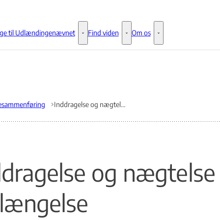
ge til Udlændingenævnet
Find viden
Om os
Klage til Udlændingenævnet - Flere links
Find viden - Flere links
Om os - Flere links
iesammenføring
Inddragelse og nægtelse af forlængelse
ddragelse og nægtelse 
rlængelse