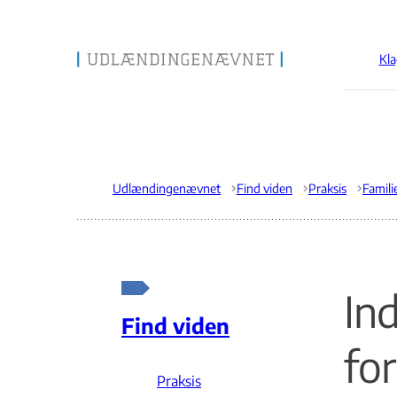
Kla
Gå til forsiden
Udlændingenævnet
Find viden
Praksis
Famil
In
Find viden
fo
Praksis