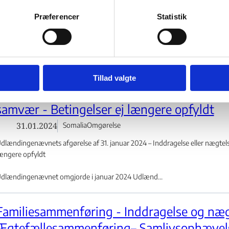
21.03.2024
Thailand
Omgørelse
Præferencer
Statistik
dlændingenævnets afgørelse af 21. marts 2024 – Inddragelse eller nægtelse
pfyldt
ring - Flere links
dlændingenævnet omgjorde i marts 2024 Udlændingestyrels...
Tillad valgte
Familiesammenføring - Inddragelse og nægt
samvær - Betingelser ej længere opfyldt
31.01.2024
Somalia
Omgørelse
dlændingenævnets afgørelse af 31. januar 2024 – Inddragelse eller nægtelse
ængere opfyldt
dlændingenævnet omgjorde i januar 2024 Udlænd...
Familiesammenføring - Inddragelse og nægt
Ægtefællesammenføring– Samlivsophævels