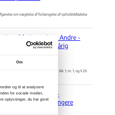
relse om nægtelse af forlængelse af opholdstilladelse
else af forlængelse - Andre -
 – Samvær med mindreårig
Om
lse efter udlændingelovens § 19, stk. 1, nr. 1, og § 26
 medier og til at analysere
else af forlængelse -
nden for sociale medier,
e oplysninger, du har givet
 - Betingelser ej længere