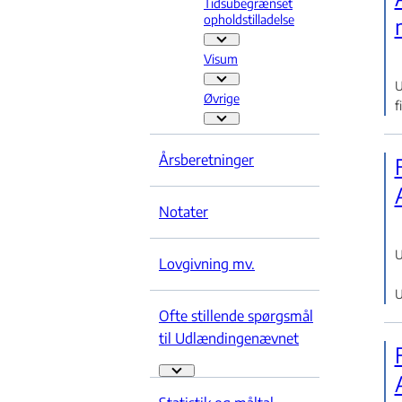
Tidsubegrænset
opholdstilladelse
Tid
Visum
Visum - Flere links
U
Øvrige
f
Øvrige - Flere links
Årsberetninger
Notater
U
Lovgivning mv.
U
Ofte stillende spørgsmål
til Udlændingenævnet
Ofte stillende spørgsmål til Udlændingenævn