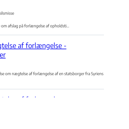
ilsmisse
m afslag på forlængelse af opholdsti...
else af forlængelse -
er
 om nægtelse af forlængelse af en statsborger fra Syriens
else af forlængelse –
skprøve inden fristen –