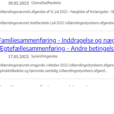
30.05.2023
Ghana
Stadfæstelse
dlændingenævnets afgørelse af 12. juli 2022 – Nægtelse af forlængelse – Sk
dlændingenævnet stadfæstede i juli 2022 Udlændingestyrelsens afgørelse o
Familiesammenføring - Inddragelse og nægt
Ægtefællesammenføring - Andre betingels
17.05.2023
Syrien
Omgørelse
dlændingenævnet omgjorde i oktober 2022 Udlændingestyrelsens afgørelse
pholdstilladelse og hjemviste samtidig Udlændingestyrelsens afgørel...
Familiesammenføring - Inddragelse og nægt
Ægtefællesammenføring - Ikke bestået dan
Danskprøve på A2-niveau
16.05.2023
Kina
Stadfæstelse