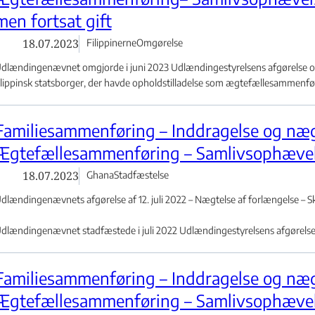
men fortsat gift
subegrænset opholdstilladelse - Flere links
18.07.2023
Filippinerne
Omgørelse
dlændingenævnet omgjorde i juni 2023 Udlændingestyrelsens afgørelse om n
ilippinsk statsborger, der havde opholdstilladelse som ægtefællesammenfø.
Familiesammenføring – Inddragelse og nægt
Ægtefællesammenføring – Samlivsophævels
18.07.2023
Ghana
Stadfæstelse
dlændingenævnets afgørelse af 12. juli 2022 – Nægtelse af forlængelse – Sk
dlændingenævnet stadfæstede i juli 2022 Udlændingestyrelsens afgørelse o
Familiesammenføring – Inddragelse og nægt
et - Flere links
Ægtefællesammenføring – Samlivsophævels