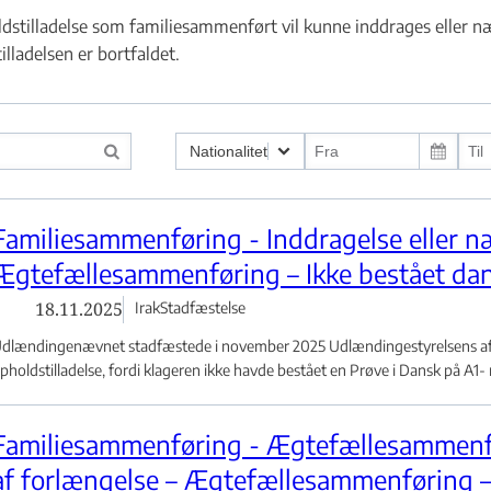
dstilladelse som familiesammenført vil kunne inddrages eller næ
illadelsen er bortfaldet.
g ved indrejse - Flere links
Nationalitet
 eller klage - Flere links
Familiesammenføring - Inddragelse eller næ
Ægtefællesammenføring – Ikke bestået dans
yrkiet - Flere links
18.11.2025
Irak
Stadfæstelse
dlændingenævnet stadfæstede i november 2025 Udlændingestyrelsens afgø
pholdstilladelse, fordi klageren ikke havde bestået en Prøve i Dansk på A1- n
Familiesammenføring - Ægtefællesammenfø
af forlængelse – Ægtefællesammenføring –