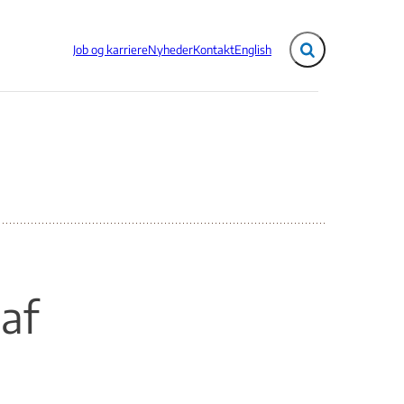
Job og karriere
Nyheder
Kontakt
English
Fold søgefelt ud
af