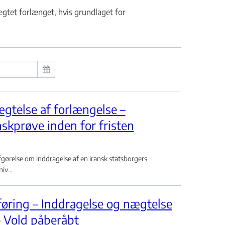
gtet forlænget, hvis grundlaget for
gtelse af forlængelse –
kprøve inden for fristen
relse om inddragelse af en iransk statsborgers
iv...
ring – Inddragelse og nægtelse
 Vold påberåbt