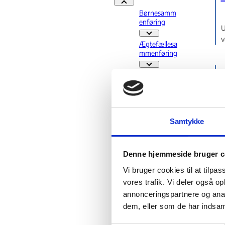
Familiesammenføring - Flere links
Børnesamm
enføring
U
Børnesammenføring - Fler
v
Ægtefællesa
mmenføring
Ægtefællesammenføring - 
Forældre,
der søger
familiesamm
enføring
Forældre, der søger famil
Samtykke
Anden
familie m.v.
U
Udelukkelse
v
Denne hjemmeside bruger c
Inddragelse
Vi bruger cookies til at tilpas
og nægtelse
af
vores trafik. Vi deler også 
forlængelse
annonceringspartnere og anal
Inddragelse og nægtelse af
dem, eller som de har indsaml
Ægt
efæl