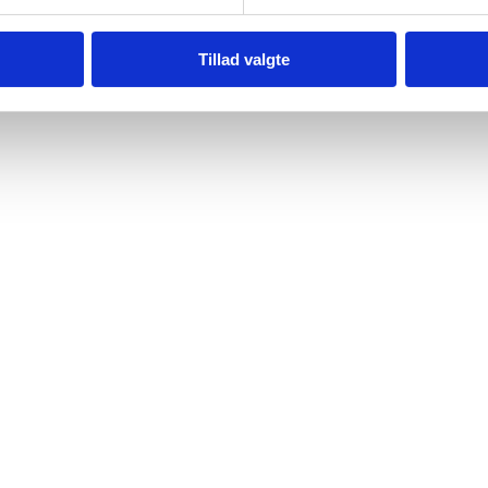
Tillad valgte
subegrænset opholdstilladelse - Flere links