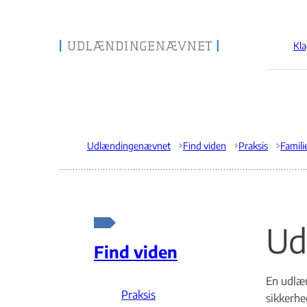
Kla
Gå til forsiden
Udlændingenævnet
Find viden
Praksis
Famil
Ud
Find viden
En udlæn
Praksis
sikkerhe