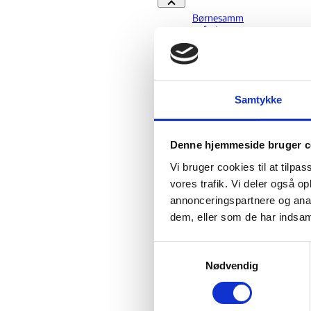
Familiesammenføring - Flere links
Børnesamm
enføring
Børnesammenføring - Fler
Ægtefællesa
mmenføring
Ægtefællesammenføring - 
Samtykke
Forældre,
der søger
familiesamm
enføring
Denne hjemmeside bruger c
Forældre, der søger famil
Vi bruger cookies til at tilpas
Anden
vores trafik. Vi deler også 
familie m.v.
annonceringspartnere og anal
Udelukkelse
dem, eller som de har indsaml
Inddragelse
og nægtelse
S
af
forlængelse
Nødvendig
a
m
Inddragelse og nægtelse af
Øvrige
t