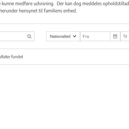
e kunne medføre udvisning. Der kan dog meddeles opholdstilladel
herunder hensynet til familiens enhed.
g ved indrejse - Flere links
Nationalitet
ultater fundet
 eller klage - Flere links
yrkiet - Flere links