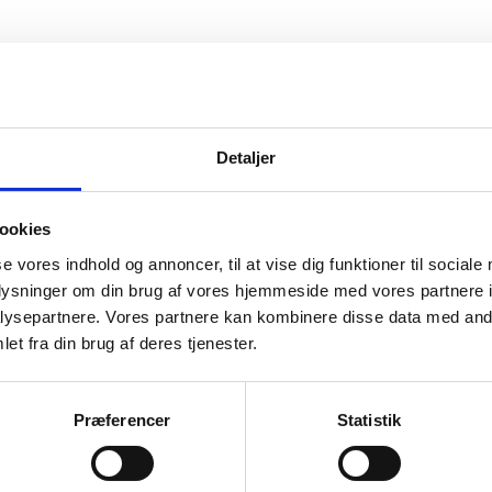
e links
Flere links
Detaljer
ookies
iesammenføring - Flere links
se vores indhold og annoncer, til at vise dig funktioner til sociale
oplysninger om din brug af vores hjemmeside med vores partnere i
ysepartnere. Vores partnere kan kombinere disse data med andr
et fra din brug af deres tjenester.
Præferencer
Statistik
 forlængelse - Flere links