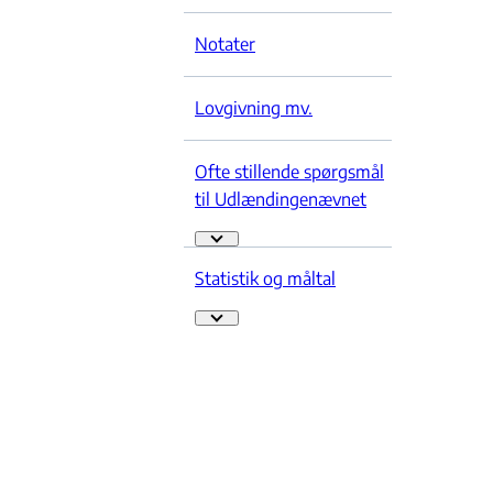
Notater
Lovgivning mv.
Ofte stillende spørgsmål
til Udlændingenævnet
Ofte stillende spørgsmål til Udlændingenævn
Statistik og måltal
Statistik og måltal - Flere links