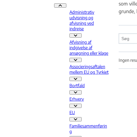
som vill
Praksis - Flere links
grunde, 
Administrativ
udvisning og
afvisning ved
indrejse
Administrativ udvisning og afvisnin
Afvisning af
indgivelse af
ansøgning eller klage
Ingen res
Afvisning af indgivelse af ansøgning
Associeringsaftalen
mellem EU og Tyrkiet
Associeringsaftalen mellem EU og T
Bortfald
Bortfald - Flere links
Erhverv
Erhverv - Flere links
EU
EU - Flere links
Familiesammenførin
g