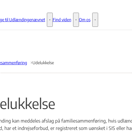
ge til Udlændingenævnet
Find viden
Om os
Klage til Udlændingenævnet - Flere links
Find viden - Flere links
Om os - Flere links
iesammenføring
Udelukkelse
elukkelse
ding kan meddeles afslag på familiesammenføring, hvis udlænding
d, har et indrejseforbud, er registreret som uønsket i SIS eller ha