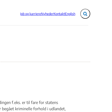
Job og karriere
Nyheder
Kontakt
English
Fold søgefelt ud
en f.eks. er til fare for statens
r begået kriminelle forhold i udlandet,