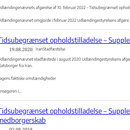
dlændingenævnets afgørelse af 10. februar 2022 – Tidsubegrænset opholdst
dlændingenævnet omgjorde i februar 2022 Udlændingestyrelsens afgøre..
Tidsubegrænset opholdstilladelse – Supple
19.08.2020
Iran
Stadfæstelse
dlændingenævnet stadfæstede i august 2020 Udlændingestyrelsens afgørel
tatsborger fra Iran.
agens faktiske omstændigheder
et - Flere links
nsøgeren i...
Tidsubegrænset opholdstilladelse – Supple
medborgerskab
02.08.2018