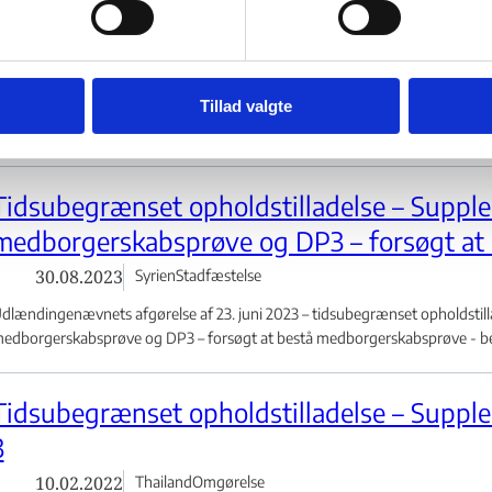
re links
Medborgerskabskravet – Ej deltaget i drift
03.04.2025
Irak
Stadfæstelse
Tillad valgte
dlændingenævnet stadfæstede i april 2025 Udlændingestyrelsens afgørelse
det ansøgeren ikke opfyldte 2 ud af 4 supplerende betingelser, jf....
Tidsubegrænset opholdstilladelse – Supple
medborgerskabsprøve og DP3 – forsøgt at
30.08.2023
Syrien
Stadfæstelse
dlændingenævnets afgørelse af 23. juni 2023 – tidsubegrænset opholdstillad
edborgerskabsprøve og DP3 – forsøgt at bestå medborgerskabsprøve - bes
Tidsubegrænset opholdstilladelse – Supple
3
10.02.2022
Thailand
Omgørelse