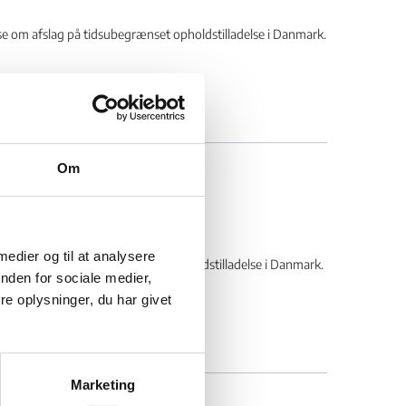
om afslag på tidsubegrænset opholdstilladelse i Danmark.
Om
rende betingelser -
 medier og til at analysere
 om afslag på tidsubegrænset opholdstilladelse i Danmark.
nden for sociale medier,
e oplysninger, du har givet
Marketing
rende betingelser –