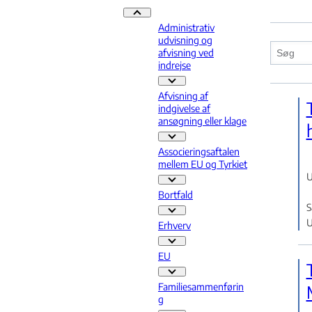
Praksis - Flere links
Administrativ
udvisning og
afvisning ved
indrejse
Administrativ udvisning og afvisnin
Afvisning af
indgivelse af
ansøgning eller klage
Afvisning af indgivelse af ansøgning
Associeringsaftalen
mellem EU og Tyrkiet
U
Associeringsaftalen mellem EU og T
Bortfald
S
Bortfald - Flere links
U
Erhverv
Erhverv - Flere links
EU
EU - Flere links
Familiesammenførin
g