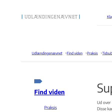
Kla
Gå til forsiden
Udlændingenævnet
Find viden
Praksis
Su
Find viden
Ud over 
Praksis
Disse ka