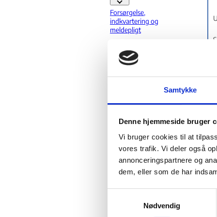
Familiesammenføring - Flere links
Forsørgelse,
U
indkvartering og
meldepligt
S
Forvaltningsretlige
emner
U
Ophævelse af
indrejseforbud
Samtykke
Studie
Studie - Flere links
Særlov
Denne hjemmeside bruger c
Særlov - Flere links
Tidsubegrænset
Vi bruger cookies til at tilpas
U
opholdstilladelse
vores trafik. Vi deler også 
Tid
annonceringspartnere og anal
S
Opholdskrav
dem, eller som de har indsaml
et
U
Sprogkravet
S
Beskæftigels
Nødvendig
a
eskravet