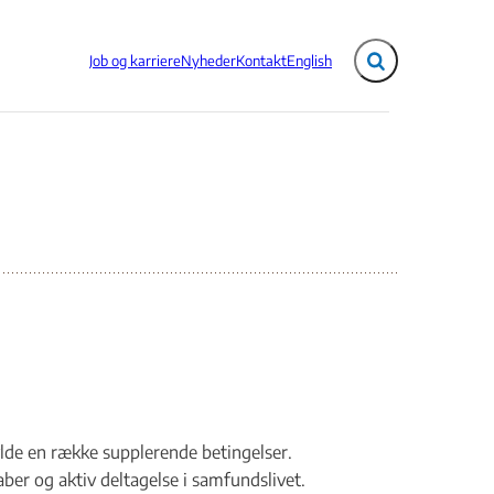
Job og karriere
Nyheder
Kontakt
English
Fold søgefelt ud
de en række supplerende betingelser.
er og aktiv deltagelse i samfundslivet.