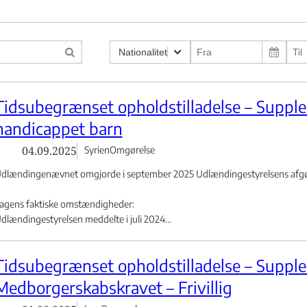
Nationalitet
g ved indrejse - Flere links
Tidsubegrænset opholdstilladelse – Supple
handicappet barn
 eller klage - Flere links
04.09.2025
Syrien
Omgørelse
dlændingenævnet omgjorde i september 2025 Udlændingestyrelsens afgøre
yrkiet - Flere links
agens faktiske omstændigheder:
dlændingestyrelsen meddelte i juli 2024...
Tidsubegrænset opholdstilladelse – Supple
Medborgerskabskravet – Frivillig