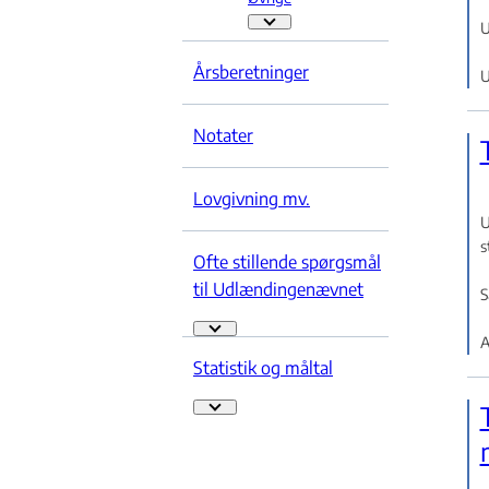
U
Øvrige - Flere links
Årsberetninger
U
Notater
Lovgivning mv.
U
s
Ofte stillende spørgsmål
til Udlændingenævnet
S
Ofte stillende spørgsmål til Udlændingenævn
A
Statistik og måltal
Statistik og måltal - Flere links