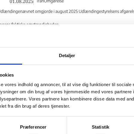
01.08.2025
Iran
Omgørelse
dlændingenævnet omgjorde i august 2025 Udlændingestyrelsens afgørelse 
agens faktiske omstændigheder:
dlændingestyrelsen meddelte i se...
Detaljer
Tidsubegrænset opholdstilladelse – Supple
Diskrimination
ookies
30.06.2025
Sri Lanka
Stadfæstelse
se vores indhold og annoncer, til at vise dig funktioner til sociale
dlændingenævnet stadfæstede i juni 2025 Udlændingestyrelsens afgørelse
oplysninger om din brug af vores hjemmeside med vores partnere i
subegrænset opholdstilladelse - Flere links
ysepartnere. Vores partnere kan kombinere disse data med andr
agens faktiske omstændigheder:
et fra din brug af deres tjenester.
dlændingestyrelsen meddelte i ok...
Præferencer
Statistik
Tidsubegrænset opholdstilladelse – Supple