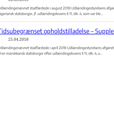
dlændingenævnet stadfæstede i august 2018 Udlændingestyrelsens afgørels
igeriansk statsborger, jf. udlændingelovens § 11, stk. 4, som var ble...
Tidsubegrænset opholdstilladelse – Supple
25.04.2018
dlændingenævnet stadfæstede i april 2018 Udlændingestyrelsens afgørels
il en marokkansk statsborger efter udlændingelovens § 11, stk. 4, u...
Tidsubegrænset opholdstilladelse – Supple
12.07.2017
dlændingenævnet hjemviste i juli 2017 Udlændingestyrelsens afgørelse om a
tatsborger. Udlændingestyrelsen havde ved afgørelsen lagt vægt på...