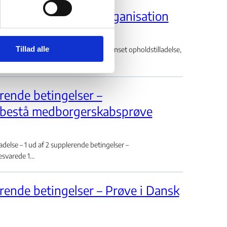
en i en almennyttig organisation
Tillad alle
 om afslag om afslag på tidsubegrænset opholdstilladelse,
rende betingelser –
 bestå medborgerskabsprøve
else – 1 ud af 2 supplerende betingelser –
varede 1...
rende betingelser – Prøve i Dansk