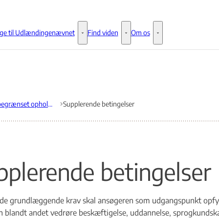
ge til Udlændingenævnet
Find viden
Om os
Klage til Udlændingenævnet - Flere links
Find viden - Flere links
Om os - Flere links
Tidsubegrænset opholdstilladelse
Supplerende betingelser
pplerende betingelser
de grundlæggende krav skal ansøgeren som udgangspunkt opfyl
n blandt andet vedrøre beskæftigelse, uddannelse, sprogkundskab