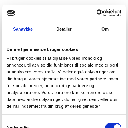
Fold søgefelt ud
Menu
Gå til forsiden
Udlændingenævnet
Find viden
Praksis
Samtykke
Detaljer
Om
Familiesammenføring
Ægtefællesammenføring
Ganske særlige grunde
Andre
Denne hjemmeside bruger cookies
Vi bruger cookies til at tilpasse vores indhold og
Andre
annoncer, til at vise dig funktioner til sociale medier og til
Hvis der foreligger ganske særlige grunde i øvrigt, vil der efter en konkret
at analysere vores trafik. Vi deler også oplysninger om
vurdering kunne meddeles opholdstilladelse i Danmark, selvom de almindelige
din brug af vores hjemmeside med vores partnere inden
betingelser for ægtefællesammenføring ikke er opfyldt.
for sociale medier, annonceringspartnere og
analysepartnere. Vores partnere kan kombinere disse
data med andre oplysninger, du har givet dem, eller som
de har indsamlet fra din brug af deres tjenester.
Nationalitet
S
Nødvendig