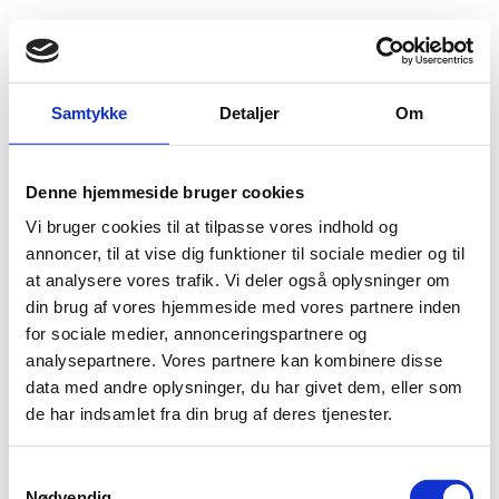
Fold søgefelt ud
Menu
Gå til forsiden
Udlændingenævnet
Find viden
Praksis
Samtykke
Detaljer
Om
Familiesammenføring
Inddragelse og nægtelse af forlængelse
Andre
Forældre til dansk statsborgerbarn
Denne hjemmeside bruger cookies
Vi bruger cookies til at tilpasse vores indhold og
Forældre til dansk statsborgerbarn
annoncer, til at vise dig funktioner til sociale medier og til
Hvis en udenlandsk forælder har fået opholdstilladelse efter TEUF artikel 20
at analysere vores trafik. Vi deler også oplysninger om
på grund af et afhængighedsforhold til et dansk statsborgerbarn, og
din brug af vores hjemmeside med vores partnere inden
afhængighedsforholdet efterfølgende ophører, vil der som udgangspunkt
for sociale medier, annonceringspartnere og
være grundlag for at inddrage eller nægte at forlænge forælderens
opholdstilladelse.
analysepartnere. Vores partnere kan kombinere disse
data med andre oplysninger, du har givet dem, eller som
de har indsamlet fra din brug af deres tjenester.
S
Nationalitet
Nødvendig