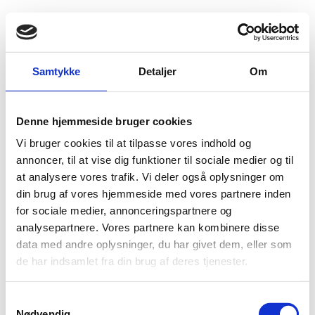
Fold søgefelt ud
Menu
Gå til forsiden
Udlændingenævnet
Find viden
Praksis
Øvrige
Immigration
Samtykke
Detaljer
Om
Immigration
Denne hjemmeside bruger cookies
Vi bruger cookies til at tilpasse vores indhold og
En immigrationssag er en sag, hvor en udlænding søger om opholdstilladelse i
annoncer, til at vise dig funktioner til sociale medier og til
Danmark pga. sin egen tilknytning til Danmark og ikke på grund af en
familiemæssig tilknytning. Der meddeles alene opholdstilladelse i en
at analysere vores trafik. Vi deler også oplysninger om
immigrationssag, hvis der foreligger ganske særlige grunde. Der er altid tale
din brug af vores hjemmeside med vores partnere inden
om en konkret og individuel vurdering af sagens samlede omstændigheder.
for sociale medier, annonceringspartnere og
analysepartnere. Vores partnere kan kombinere disse
data med andre oplysninger, du har givet dem, eller som
de har indsamlet fra din brug af deres tjenester.
Nationalitet
S
Nødvendig