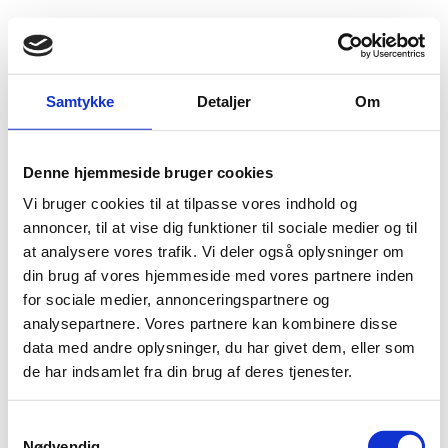
Fold søgefelt ud
Menu
Gå til forsiden
Udlændingenævnet
Find viden
Praksis
Øvrige
Samtykke
Detaljer
Om
Udlændingenævnets kompetence
Denne hjemmeside bruger cookies
Udlændingenævnets kompetence
Vi bruger cookies til at tilpasse vores indhold og
annoncer, til at vise dig funktioner til sociale medier og til
Udlændingenævnet har kompetence til at behandle klager over
Udlændingestyrelsens og SIRI’s afgørelser., medmindre afgørelsestyperne er
at analysere vores trafik. Vi deler også oplysninger om
undtaget. Derudover har Udlændingenævnet også kompetence til at
din brug af vores hjemmeside med vores partnere inden
behandle klager over visse af Hjemrejsestyrelsens og politiets afgørelser.
for sociale medier, annonceringspartnere og
analysepartnere. Vores partnere kan kombinere disse
data med andre oplysninger, du har givet dem, eller som
de har indsamlet fra din brug af deres tjenester.
Nationalitet
S
Nødvendig