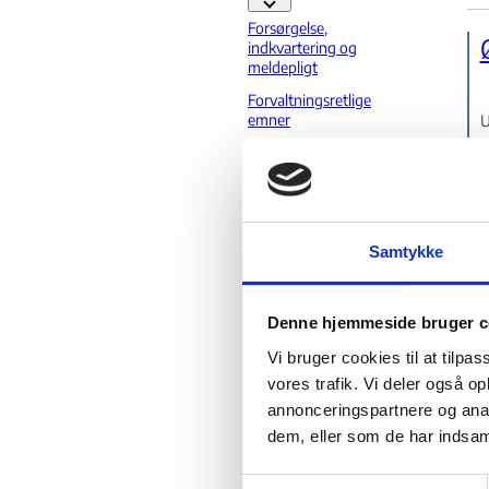
Familiesammenføring - Flere links
Forsørgelse,
indkvartering og
meldepligt
Forvaltningsretlige
emner
U
o
Ophævelse af
indrejseforbud
Studie
Studie - Flere links
Samtykke
Særlov
Særlov - Flere links
U
Tidsubegrænset
s
opholdstilladelse
Denne hjemmeside bruger c
Tid
Vi bruger cookies til at tilpas
U
Visum
vores trafik. Vi deler også 
Visum - Flere links
annonceringspartnere og anal
Øvrige
dem, eller som de har indsaml
Øvrige - Flere links
Alders- og
identitetsfas
S