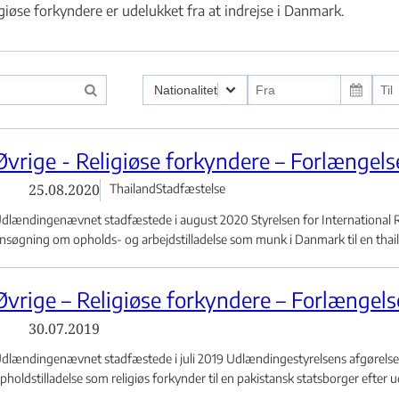
igiøse forkyndere er udelukket fra at indrejse i Danmark.
Nationalitet
g ved indrejse - Flere links
Øvrige - Religiøse forkyndere – Forlængelse
 eller klage - Flere links
25.08.2020
Thailand
Stadfæstelse
dlændingenævnet stadfæstede i august 2020 Styrelsen for International Re
yrkiet - Flere links
nsøgning om opholds- og arbejdstilladelse som munk i Danmark til en thail.
Øvrige – Religiøse forkyndere – Forlængelse
30.07.2019
dlændingenævnet stadfæstede i juli 2019 Udlændingestyrelsens afgørelse
pholdstilladelse som religiøs forkynder til en pakistansk statsborger efter ud