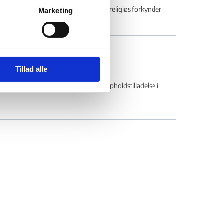
om afslag på opholdstilladelse som religiøs forkynder
Marketing
ngsprøven
Tillad alle
se om nægtelse af forlængelse af opholdstilladelse i