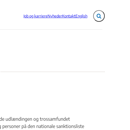
Job og karriere
Nyheder
Kontakt
English
Fold søgefelt ud
 både udlændingen og trossamfundet
 personer på den nationale sanktionsliste