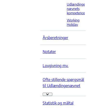
Udlændinge
nævnets
kompetence
Working
Holiday
Årsberetninger
Notater
Lovgivning mv.
Ofte stillende spørgsmål
til Udlændingenævnet
Ofte stillende spørgsmål til Udlændingenævn
Statistik og måltal