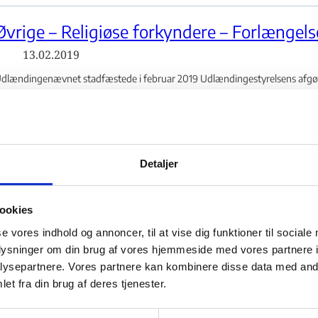
Øvrige – Religiøse forkyndere – Forlængelse
13.02.2019
dlændingenævnet stadfæstede i februar 2019 Udlændingestyrelsens afgøre
pholdstilladelse som missionær til en brasiliansk statsborger. Ansøgeren var
Øvrige – Religiøse forkyndere – Den nationa
Detaljer
26.11.2018
dlændingenævnet stadfæstede i november 2018 Udlændingestyrelsens afgø
anktionsliste, hvorved han havde fået et indrejseforbund i to år.
ookies
subegrænset opholdstilladelse - Flere links
se vores indhold og annoncer, til at vise dig funktioner til sociale
dlæn...
oplysninger om din brug af vores hjemmeside med vores partnere i
ysepartnere. Vores partnere kan kombinere disse data med andr
Øvrige – Religiøse forkyndere – Forlængelse
et fra din brug af deres tjenester.
16.04.2015