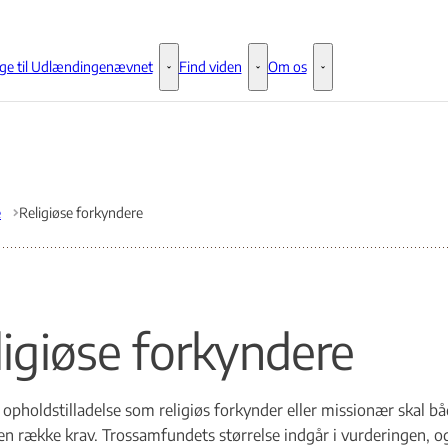
ge til Udlændingenævnet
Find viden
Om os
Klage til Udlændingenævnet - Flere links
Find viden - Flere links
Om os - Flere links
e
Religiøse forkyndere
ligiøse forkyndere
å opholdstilladelse som religiøs forkynder eller missionær skal
en række krav. Trossamfundets størrelse indgår i vurderingen, og