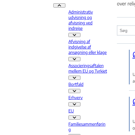
over rel
Praksis - Flere links
Administrativ
udvisning og
afvisning ved
indrejse
Administrativ udvisning og afvisnin
Afvisning af
indgivelse af
ansøgning eller klage
Afvisning af indgivelse af ansøgning
Associeringsaftalen
mellem EU og Tyrkiet
U
Associeringsaftalen mellem EU og T
a
Bortfald
Bortfald - Flere links
Erhverv
Erhverv - Flere links
EU
EU - Flere links
U
Familiesammenførin
o
g