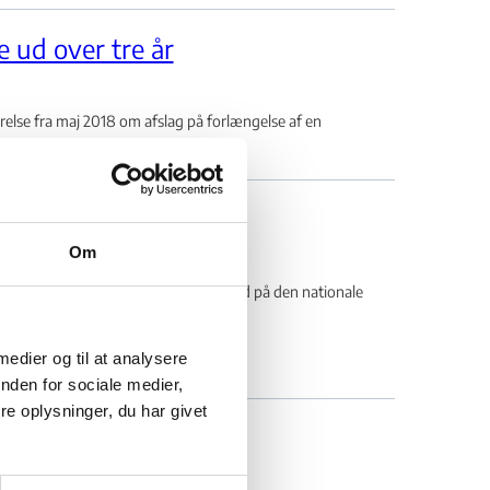
 ud over tre år
lse fra maj 2018 om afslag på forlængelse af en
...
le sanktionsliste
Om
relse om at optage en tyrkisk mand på den nationale
 medier og til at analysere
nden for sociale medier,
e oplysninger, du har givet
 ud over tre år