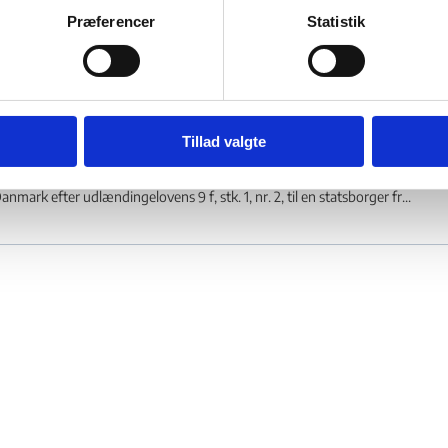
dlændingenævnet stadfæstede i april 2015 Udlændingestyrelsens afgørelse 
Præferencer
Statistik
fter udlændingelovens § 9 f, stk. 1, nr. 1, til en indisk statsborger...
Øvrige – Religiøse forkyndere - Indvandri
21.02.2013
Tillad valgte
dlændingenævnet stadfæstede i februar 2013 Udlændingestyrelsens afgørel
anmark efter udlændingelovens 9 f, stk. 1, nr. 2, til en statsborger fr...