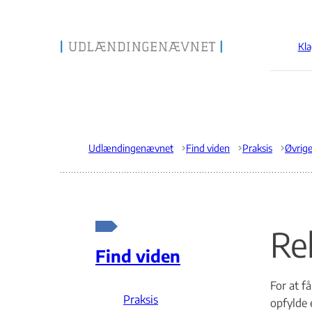
Kla
Gå til forsiden
Udlændingenævnet
Find viden
Praksis
Øvrig
Re
Find viden
For at f
Praksis
opfylde 