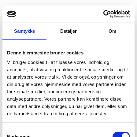
Fold søgefelt ud
Menu
Gå til forsiden
Udlændingenævnet
Find viden
Praksis
Samtykke
Detaljer
Om
Tidsubegrænset opholdstilladelse
Beskæftigelseskravet
Øvrige
Denne hjemmeside bruger cookies
Øvrige
Vi bruger cookies til at tilpasse vores indhold og
annoncer, til at vise dig funktioner til sociale medier og til
Øvrig beskæftigelse kan i visse tilfælde tælle med som beskæftigelse. Fleksjob
tæller bl.a. med som fuldtidsbeskæftigelse uanset antallet af arbejdstimer.
at analysere vores trafik. Vi deler også oplysninger om
din brug af vores hjemmeside med vores partnere inden
for sociale medier, annonceringspartnere og
analysepartnere. Vores partnere kan kombinere disse
data med andre oplysninger, du har givet dem, eller som
Nationalitet
de har indsamlet fra din brug af deres tjenester.
S
Nødvendig