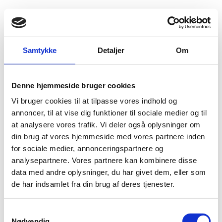
Fold søgefelt ud
Menu
Gå til forsiden
Udlændingenævnet
Find viden
Praksis
Visum
Samtykke
Detaljer
Om
Formodning for længerevarende ophold
EU-regler
Denne hjemmeside bruger cookies
EU-regler
Vi bruger cookies til at tilpasse vores indhold og
annoncer, til at vise dig funktioner til sociale medier og til
Familiemedlemmer til en unionsborger kan få en visumansøgning behandlet
efter EU-reglerne, når de rejser sammen eller ansøgeren eller tilslutter sig
at analysere vores trafik. Vi deler også oplysninger om
denne i Danmark. EU-reglerne gælder som udgangspunkt kun, når
din brug af vores hjemmeside med vores partnere inden
unionsborgeren udnytter sin ret til fri bevægelighed.
for sociale medier, annonceringspartnere og
analysepartnere. Vores partnere kan kombinere disse
data med andre oplysninger, du har givet dem, eller som
de har indsamlet fra din brug af deres tjenester.
Nationalitet
S
Nødvendig