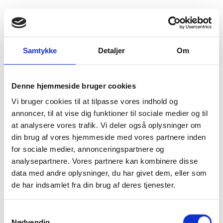
Fold søgefelt ud
Menu
Gå til forsiden
Udlændingenævnet
Find viden
Praksis
Samtykke
Detaljer
Om
Familiesammenføring
Ægtefællesammenføring
Grundlæggende betingelser
Betingelser for herboende ægtefælles ophold
Denne hjemmeside bruger cookies
Vi bruger cookies til at tilpasse vores indhold og
Betingelser for herboende ægtefælles ophold
annoncer, til at vise dig funktioner til sociale medier og til
For at en udlænding kan blive familiesammenført med sin ægtefælle, stilles
at analysere vores trafik. Vi deler også oplysninger om
der krav om, at den herboende ægtefælle skal have et opholdsgrundlag, som
din brug af vores hjemmeside med vores partnere inden
enten er dansk/nordisk statsborgerskab, tidsubegrænset opholdstilladelse i 3
for sociale medier, annonceringspartnere og
år eller asyl. Hvis ægtefællen har asyl på baggrund af de generelle forhold i
hjemlandet, skal vedkommende have haft opholdstilladelsen i 2 år. Kravet kan
analysepartnere. Vores partnere kan kombinere disse
fraviges, hvis der foreligger ganske særlige grunde.
data med andre oplysninger, du har givet dem, eller som
de har indsamlet fra din brug af deres tjenester.
S
Nødvendig